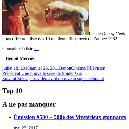
Le site
Den of Geek
nous offre une liste des 10 meilleurs films
geek
de l’année 1982.
Consultez la liste
ici
.
– Benoit Mercier
Publié
Catégories
juillet 18, 2010
janvier 26, 2011
Benoit
Cinéma/Télévision
le
Navigation
Article
Précédent
Une nouvelle série de Spider-Girl
Article
précédent :
Suivant
Si les jeux vidéo avait un niveau super-débutant
de
Suivant :
l'article
Top 10
À ne pas manquer
Émission #500 – 500e des Mystérieux étonnants
mai 22, 2017