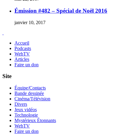
Émission #482 – Spécial de Noël 2016
janvier 10, 2017
Accueil
Podcasts
WebTV
Articles
Faire un don
Site
Équipe/Contacts
Bande dessinée
Cinéma/Télévision
Divers
Jeux vidéos
Technologie
Mystérieux Étonnants
WebTV
Faire un don