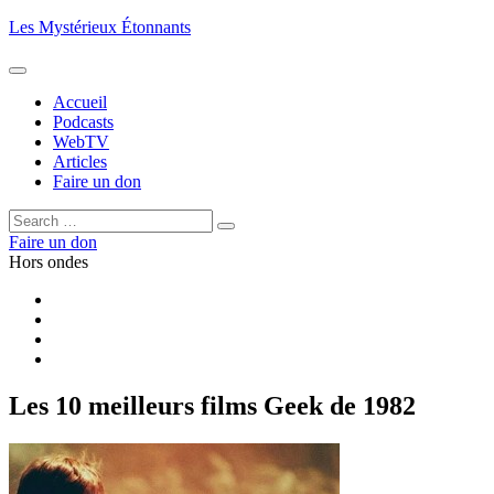
Aller
Les Mystérieux Étonnants
au
contenu
principal
Accueil
Podcasts
WebTV
Articles
Faire un don
Rechercher :
Rechercher
Faire un don
Hors ondes
Facebook
YouTube
iTunes
RSS
Les 10 meilleurs films Geek de 1982