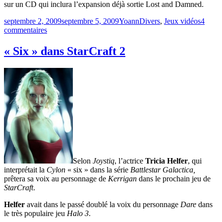
sur un CD qui inclura l’expansion déjà sortie Lost and Damned.
Publié
Catégories
septembre 2, 2009
septembre 5, 2009
Yoann
Divers
,
Jeux vidéos
4
le
sur
commentaires
Ballad
of
« Six » dans StarCraft 2
Gay
Tony
Selon
Joystiq
, l’actrice
Tricia Helfer
, qui
interprétait la
Cylon
« six » dans la série
Battlestar Galactica,
prêtera sa voix au personnage de
Kerrigan
dans le prochain jeu de
StarCraft
.
Helfer
avait dans le passé doublé la voix du personnage
Dare
dans
le très populaire jeu
Halo 3
.