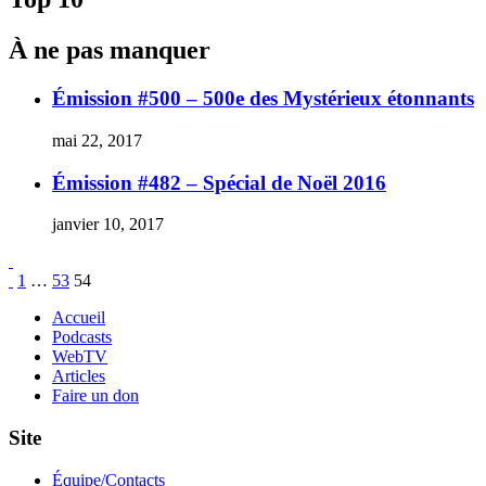
de
Mortal
À ne pas manquer
Kombat
vs
DC
Émission #500 – 500e des Mystérieux étonnants
Universe
déclarent
mai 22, 2017
faillite
Émission #482 – Spécial de Noël 2016
janvier 10, 2017
Pagination
Page
Page
Page
1
…
53
54
des
Accueil
Podcasts
publications
WebTV
Articles
Faire un don
Site
Équipe/Contacts