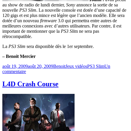
au show de radio de lundi dernier,
Sony
annonce la sortie de sa
nouvelle
PS3 Slim
. La nouvelle console est dotée d’une capacité de
120 gigs et est plus mince est légère que l’ancien modèle. Elle sera
dotée d’un nouveau
firmware
3.0 qui permettra entre autres de
meilleures connexions avec d’autres utilisateurs. Par contre, il est
important de mentionner que la
PS3 Sli
m ne sera pas
rétrocompatible.
La
PS3 Slim
sera disponible dès le 1er septembre.
– Benoit Mercier
Publié
Catégories
Étiquettes
août 19, 2009
août 20, 2009
Benoit
Jeux vidéos
PS3 Slim
Un
le
sur
commentaire
PS3
Slim
L4D Crash Course