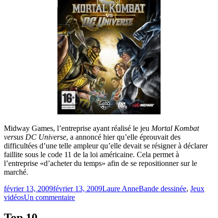
Midway Games, l’entreprise ayant réalisé le jeu
Mortal Kombat
versus DC Universe
, a annoncé hier qu’elle éprouvait des
difficultées d’une telle ampleur qu’elle devait se résigner à déclarer
faillite sous le code 11 de la loi américaine. Cela permet à
l’entreprise «d’acheter du temps» afin de se repositionner sur le
marché.
Publié
Catégories
février 13, 2009
février 13, 2009
Laure Anne
Bande dessinée
,
Jeux
le
sur
vidéos
Un commentaire
Les
créateurs
Top 10