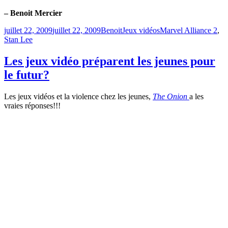
– Benoit Mercier
Publié
Catégories
Étiquettes
juillet 22, 2009
juillet 22, 2009
Benoit
Jeux vidéos
Marvel Alliance 2
,
le
Stan Lee
Les jeux vidéo préparent les jeunes pour
le futur?
Les jeux vidéos et la violence chez les jeunes,
The Onion
a les
vraies réponses!!!