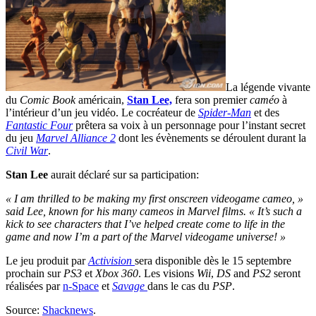
La légende vivante
du
Comic Book
américain,
Stan Lee,
fera son premier
caméo
à
l’intérieur d’un jeu vidéo. Le cocréateur de
Spider-Man
et des
Fantastic Four
prêtera sa voix à un personnage pour l’instant secret
du jeu
Marvel Alliance 2
dont les évènements se déroulent durant la
Civil War
.
Stan Lee
aurait déclaré sur sa participation:
« I am thrilled to be making my first onscreen videogame cameo, »
said Lee, known for his many cameos in Marvel films. « It’s such a
kick to see characters that I’ve helped create come to life in the
game and now I’m a part of the Marvel videogame universe! »
Le jeu produit par
Activision
sera disponible dès le 15 septembre
prochain sur
PS3
et
Xbox 360
. Les visions
Wii
,
DS
and
PS2
seront
réalisées par
n-Space
et
Savage
dans le cas du
PSP
.
Source:
Shacknews
.