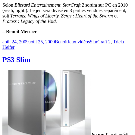
Selon
Blizzard Entertainement
,
StarCraft 2
sortira sur PC en 2010
(yeah, right!). Le jeu sera divisé en 3 parties vendues séparément,
soit
Terrans: Wings of Liberty, Zergs : Heart of the Swarm
et
Protoss : Legacy of the Void.
– Benoit Mercier
Publié
Catégories
Étiquettes
août 24, 2009
août 25, 2009
Benoit
Jeux vidéos
StarCraft 2
,
Tricia
le
Helfer
PS3 Slim
Yoann
l’avait prédit