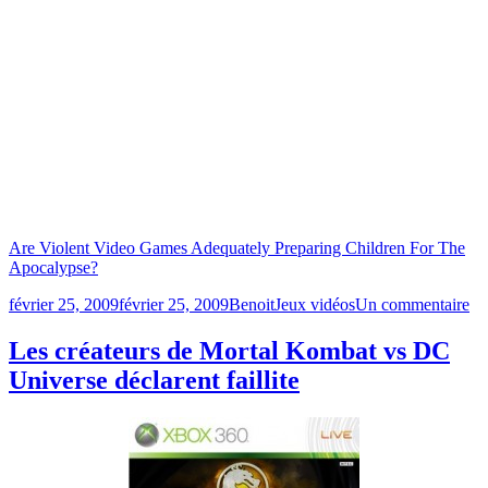
Are Violent Video Games Adequately Preparing Children For The
Apocalypse?
Publié
Catégories
su
février 25, 2009
février 25, 2009
Benoit
Jeux vidéos
Un commentaire
le
Le
je
Les créateurs de Mortal Kombat vs DC
vi
Universe déclarent faillite
pr
les
je
po
le
fu