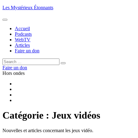
Aller
Les Mystérieux Étonnants
au
contenu
principal
Accueil
Podcasts
WebTV
Articles
Faire un don
Rechercher :
Rechercher
Faire un don
Hors ondes
Facebook
YouTube
iTunes
RSS
Catégorie :
Jeux vidéos
Nouvelles et articles concernant les jeux vidéo.