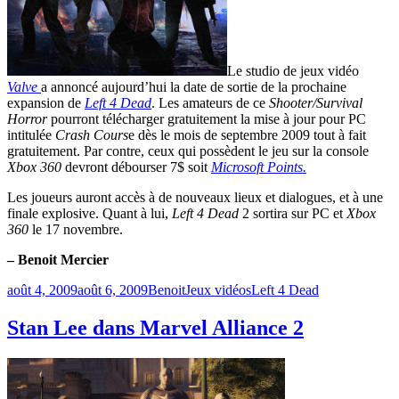
Le studio de jeux vidéo
Valve
a annoncé aujourd’hui la date de sortie de la prochaine
expansion de
Left 4 Dead
. Les amateurs de ce
Shooter/Survival
Horror
pourront télécharger gratuitement la mise à jour pour PC
intitulée
Crash Cours
e dès le mois de septembre 2009 tout à fait
gratuitement. Par contre, ceux qui possèdent le jeu sur la console
Xbox 360
devront débourser 7$ soit
Microsoft Points.
Les joueurs auront accès à de nouveaux lieux et dialogues, et à une
finale explosive. Quant à lui,
Left 4 Dead
2 sortira sur PC et
Xbox
360
le 17 novembre.
– Benoit Mercier
Publié
Catégories
Étiquettes
août 4, 2009
août 6, 2009
Benoit
Jeux vidéos
Left 4 Dead
le
Stan Lee dans Marvel Alliance 2