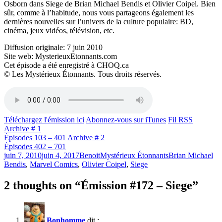
Osborn dans Siege de Brian Michael Bendis et Olivier Coipel. Bien
sûr, comme à l’habitude, nous vous partageons également les
dernières nouvelles sur l’univers de la culture populaire: BD,
cinéma, jeux vidéos, télévision, etc.
Diffusion originale: 7 juin 2010
Site web: MysterieuxEtonnants.com
Cet épisode a été enregistré à CHOQ.ca
© Les Mystérieux Étonnants. Tous droits réservés.
Téléchargez l'émission ici
Abonnez-vous sur iTunes
Fil RSS
Archive # 1
Épisodes 103 – 401
Archive # 2
Épisodes 402 – 701
Publié
Catégories
Étiquettes
juin 7, 2010
juin 4, 2017
Benoit
Mystérieux Étonnants
Brian Michael
le
Bendis
,
Marvel Comics
,
Olivier Coipel
,
Siege
2 thoughts on “Émission #172 – Siege”
Bonhomme
dit :