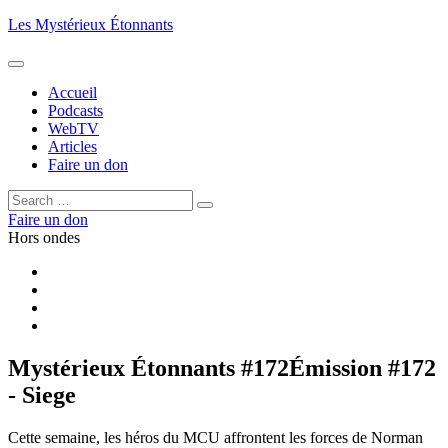
Aller
Les Mystérieux Étonnants
au
contenu
principal
Accueil
Podcasts
WebTV
Articles
Faire un don
Rechercher :
Rechercher
Faire un don
Hors ondes
Facebook
YouTube
iTunes
RSS
Mystérieux Étonnants #172
Émission #172
- Siege
Cette semaine, les héros du MCU affrontent les forces de Norman