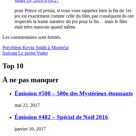
juillet 19, 2010 à 09:27
pour Prince of persia, si vous vous rappelez bien la fin du 1er
jeu est exactement comme celle du film. par conséquent ils ont
respectés la trame narative du jeu pour la fin… mais le film
etait trèes mauvais quand même.
Les commentaires sont fermés.
Navigation
Article
Précédent
Kevin Smith à Montréal
Article
précédent :
Suivant
Le projet Vader
de
Suivant :
l'article
Top 10
À ne pas manquer
Émission #500 – 500e des Mystérieux étonnants
mai 22, 2017
Émission #482 – Spécial de Noël 2016
janvier 10, 2017