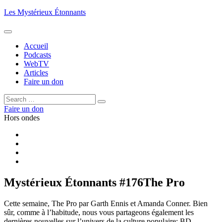
Aller
Les Mystérieux Étonnants
au
contenu
principal
Accueil
Podcasts
WebTV
Articles
Faire un don
Rechercher :
Rechercher
Faire un don
Hors ondes
Facebook
YouTube
iTunes
RSS
Mystérieux Étonnants #176
The Pro
Cette semaine, The Pro par Garth Ennis et Amanda Conner. Bien
sûr, comme à l’habitude, nous vous partageons également les
dernières nouvelles sur l’univers de la culture populaire: BD,