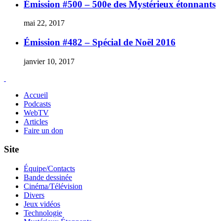
Émission #500 – 500e des Mystérieux étonnants
mai 22, 2017
Émission #482 – Spécial de Noël 2016
janvier 10, 2017
Accueil
Podcasts
WebTV
Articles
Faire un don
Site
Équipe/Contacts
Bande dessinée
Cinéma/Télévision
Divers
Jeux vidéos
Technologie