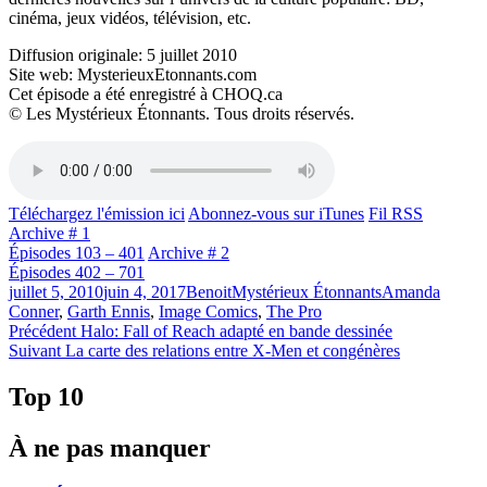
cinéma, jeux vidéos, télévision, etc.
Diffusion originale: 5 juillet 2010
Site web: MysterieuxEtonnants.com
Cet épisode a été enregistré à CHOQ.ca
© Les Mystérieux Étonnants. Tous droits réservés.
Téléchargez l'émission ici
Abonnez-vous sur iTunes
Fil RSS
Archive # 1
Épisodes 103 – 401
Archive # 2
Épisodes 402 – 701
Publié
Catégories
Étiquettes
juillet 5, 2010
juin 4, 2017
Benoit
Mystérieux Étonnants
Amanda
le
Conner
,
Garth Ennis
,
Image Comics
,
The Pro
Navigation
Article
Précédent
Halo: Fall of Reach adapté en bande dessinée
Article
précédent :
Suivant
La carte des relations entre X-Men et congénères
de
Suivant :
l'article
Top 10
À ne pas manquer