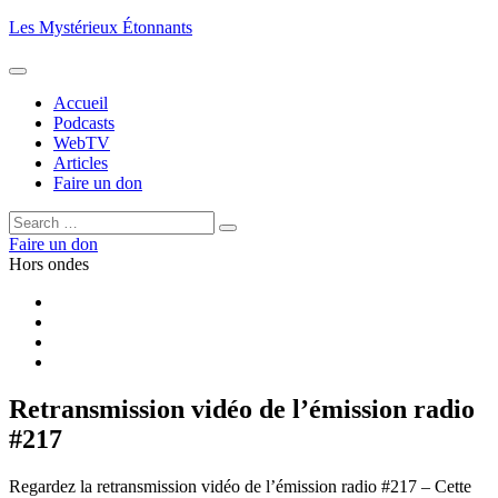
Aller
Les Mystérieux Étonnants
au
contenu
principal
Accueil
Podcasts
WebTV
Articles
Faire un don
Rechercher :
Rechercher
Faire un don
Hors ondes
Facebook
YouTube
iTunes
RSS
Retransmission vidéo de l’émission radio
#217
Regardez la retransmission vidéo de l’émission radio #217 – Cette