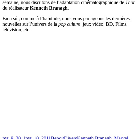
semaine, nous discutons de l’adaptation cinématographique de
Thor
du réalisateur
Kenneth Branagh
.
Bien sûr, comme à l’habitude, nous vous partageons les dernières
nouvelles sur l’univers de la
pop culture
, jeux vidéo, BD, Films,
télévision, etc.
Publié
Catégories
Étiquettes
mai 9, 2011
mai 10, 2011
Benoit
Divers
Kenneth Branagh
,
Marvel