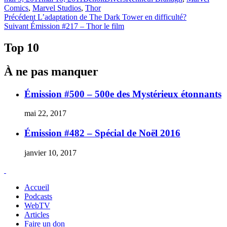
le
Comics
,
Marvel Studios
,
Thor
Navigation
Article
Précédent
L’adaptation de The Dark Tower en difficulté?
Article
précédent :
Suivant
Émission #217 – Thor le film
de
Suivant :
l'article
Top 10
À ne pas manquer
Émission #500 – 500e des Mystérieux étonnants
mai 22, 2017
Émission #482 – Spécial de Noël 2016
janvier 10, 2017
Accueil
Podcasts
WebTV
Articles
Faire un don