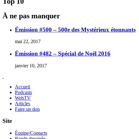
Top 10
–
Supe
À ne pas manquer
Vs.
Muh
Ali
Émission #500 – 500e des Mystérieux étonnants
mai 22, 2017
Émission #482 – Spécial de Noël 2016
janvier 10, 2017
Accueil
Podcasts
WebTV
Articles
Faire un don
Site
Équipe/Contacts
Bande dessinée