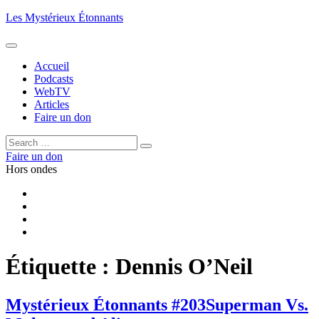
Aller
Les Mystérieux Étonnants
au
contenu
principal
Accueil
Podcasts
WebTV
Articles
Faire un don
Rechercher :
Rechercher
Faire un don
Hors ondes
Facebook
YouTube
iTunes
RSS
Étiquette :
Dennis O’Neil
Mystérieux Étonnants #203
Superman Vs.