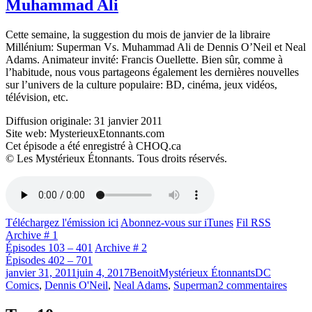
Muhammad Ali
Cette semaine, la suggestion du mois de janvier de la libraire
Millénium: Superman Vs. Muhammad Ali de Dennis O’Neil et Neal
Adams. Animateur invité: Francis Ouellette. Bien sûr, comme à
l’habitude, nous vous partageons également les dernières nouvelles
sur l’univers de la culture populaire: BD, cinéma, jeux vidéos,
télévision, etc.
Diffusion originale: 31 janvier 2011
Site web: MysterieuxEtonnants.com
Cet épisode a été enregistré à CHOQ.ca
© Les Mystérieux Étonnants. Tous droits réservés.
Téléchargez l'émission ici
Abonnez-vous sur iTunes
Fil RSS
Archive # 1
Épisodes 103 – 401
Archive # 2
Épisodes 402 – 701
Publié
Catégories
Étiquettes
janvier 31, 2011
juin 4, 2017
Benoit
Mystérieux Étonnants
DC
le
sur
Comics
,
Dennis O'Neil
,
Neal Adams
,
Superman
2 commentaires
Émiss
#203