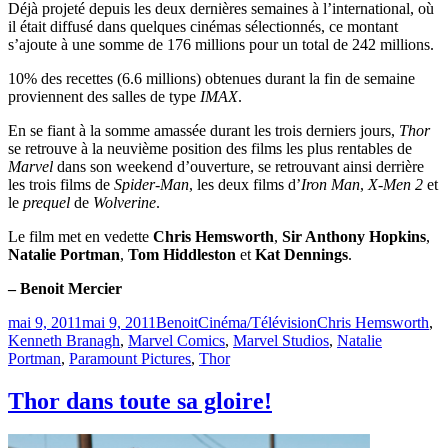
Déjà projeté depuis les deux dernières semaines à l’international, où
il était diffusé dans quelques cinémas sélectionnés, ce montant
s’ajoute à une somme de 176 millions pour un total de 242 millions.
10% des recettes (6.6 millions) obtenues durant la fin de semaine
proviennent des salles de type
IMAX
.
En se fiant à la somme amassée durant les trois derniers jours,
Thor
se retrouve à la neuvième position des films les plus rentables de
Marvel
dans son weekend d’ouverture, se retrouvant ainsi derrière
les trois films de
Spider-Man
, les deux films d’
Iron Man
,
X-Men 2
et
le
prequel
de
Wolverine
.
Le film met en vedette
Chris Hemsworth
,
Sir Anthony Hopkins
,
Natalie Portman
,
Tom Hiddleston
et
Kat Dennings
.
– Benoit Mercier
Publié
Catégories
Étiquettes
mai 9, 2011
mai 9, 2011
Benoit
Cinéma/Télévision
Chris Hemsworth
,
le
Kenneth Branagh
,
Marvel Comics
,
Marvel Studios
,
Natalie
Portman
,
Paramount Pictures
,
Thor
Thor dans toute sa gloire!