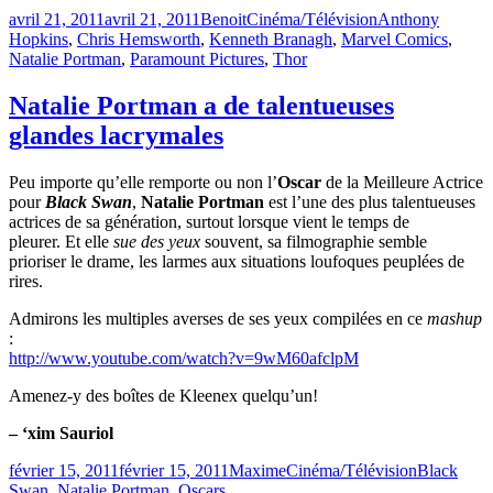
Publié
Catégories
Étiquettes
avril 21, 2011
avril 21, 2011
Benoit
Cinéma/Télévision
Anthony
le
Hopkins
,
Chris Hemsworth
,
Kenneth Branagh
,
Marvel Comics
,
Natalie Portman
,
Paramount Pictures
,
Thor
Natalie Portman a de talentueuses
glandes lacrymales
Peu importe qu’elle remporte ou non l’
Oscar
de la Meilleure Actrice
pour
Black Swan
,
Natalie Portman
est l’une des plus talentueuses
actrices de sa génération, surtout lorsque vient le temps de
pleurer. Et elle
sue des yeux
souvent, sa filmographie semble
prioriser le drame, les larmes aux situations loufoques peuplées de
rires.
Admirons les multiples averses de ses yeux compilées en ce
mashup
:
http://www.youtube.com/watch?v=9wM60afclpM
Amenez-y des boîtes de Kleenex quelqu’un!
– ‘xim Sauriol
Publié
Catégories
Étiquettes
février 15, 2011
février 15, 2011
Maxime
Cinéma/Télévision
Black
le
Swan
,
Natalie Portman
,
Oscars