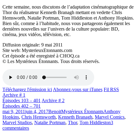
Cette semaine, nous discutons de l’adaptation cinématographique de
Thor du réalisateur Kenneth Branagh mettant en vedette Chris
Hemsworth, Natalie Portman, Tom Hiddleston et Anthony Hopkins.
Bien sûr, comme à l’habitude, nous vous partageons également les
dernières nouvelles sur l’univers de la culture populaire: BD,
cinéma, jeux vidéos, télévision, etc.
Diffusion originale: 9 mai 2011
Site web: MysterieuxEtonnants.com
Cet épisode a été enregistré à CHOQ.ca
© Les Mystérieux Étonnants. Tous droits réservés.
Téléchargez l'émission ici
Abonnez-vous sur iTunes
Fil RSS
Archive # 1
Épisodes 103 – 401
Archive # 2
Épisodes 402 – 701
Publié
Catégories
Étiquettes
mai 9, 2011
juin 4, 2017
Benoit
Mystérieux Étonnants
Anthony
le
Hopkins
,
Chris Hemsworth
,
Kenneth Branagh
,
Marvel Comics
,
Marvel Studios
,
Natalie Portman
,
Thor
,
Tom Hiddleston
3
sur
commentaires
Émission