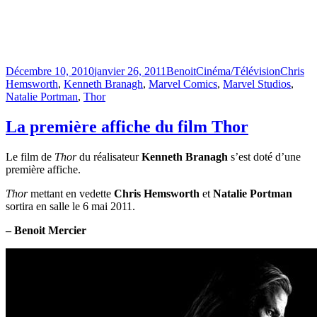
Publié
Catégories
Étiquett
Décembre 10, 2010
janvier 26, 2011
Benoit
Cinéma/Télévision
Chris
le
Hemsworth
,
Kenneth Branagh
,
Marvel Comics
,
Marvel Studios
,
Natalie Portman
,
Thor
La première affiche du film Thor
Le film de
Thor
du réalisateur
Kenneth Branagh
s’est doté d’une
première affiche.
Thor
mettant en vedette
Chris Hemsworth
et
Natalie Portman
sortira en salle le 6 mai 2011.
– Benoit Mercier