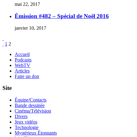
mai 22, 2017
Émission #482 – Spécial de Noël 2016
janvier 10, 2017
Pagination
Page
Page
1
2
des
Accueil
Podcasts
publications
WebTV
Articles
Faire un don
Site
Équipe/Contacts
Bande dessinée
Cinéma/Télévision
Divers
Jeux vidéos
Technologie
Mystérieux Étonnants