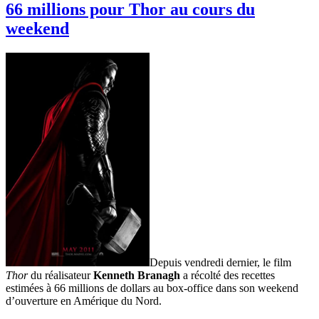
#217
66 millions pour Thor au cours du
–
weekend
Thor
le
film
Depuis vendredi dernier, le film
Thor
du réalisateur
Kenneth Branagh
a récolté des recettes
estimées à 66 millions de dollars au box-office dans son weekend
d’ouverture en Amérique du Nord.