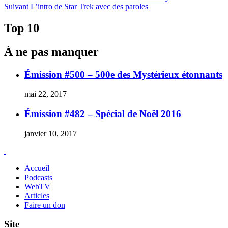
Article
précédent :
Suivant
L’intro de Star Trek avec des paroles
de
Suivant :
l'article
Top 10
À ne pas manquer
Émission #500 – 500e des Mystérieux étonnants
mai 22, 2017
Émission #482 – Spécial de Noël 2016
janvier 10, 2017
Accueil
Podcasts
WebTV
Articles
Faire un don
Site