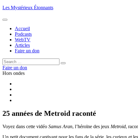
Aller
Les Mystérieux Étonnants
au
contenu
principal
Accueil
Podcasts
WebTV
Articles
Faire un don
Rechercher :
Rechercher
Faire un don
Hors ondes
Facebook
YouTube
iTunes
RSS
25 années de Metroid raconté
Voyez dans cette vidéo
Samus Aran
, l’héroïne des jeux
Metroid
, raco
Un petit document captivant pour les fans de la série, les curieux et le