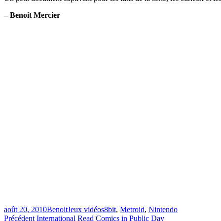
– Benoit Mercier
Publié
Catégories
Étiquettes
août 20, 2010
Benoit
Jeux vidéos
8bit
,
Metroid
,
Nintendo
le
Navigation
Article
Précédent
International Read Comics in Public Day