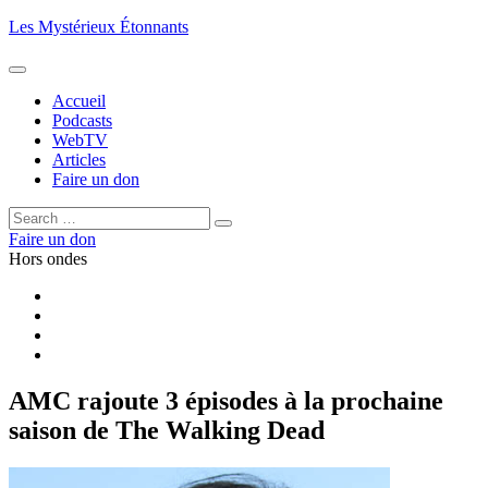
Aller
Les Mystérieux Étonnants
au
contenu
principal
Accueil
Podcasts
WebTV
Articles
Faire un don
Rechercher :
Rechercher
Faire un don
Hors ondes
Facebook
YouTube
iTunes
RSS
AMC rajoute 3 épisodes à la prochaine
saison de The Walking Dead