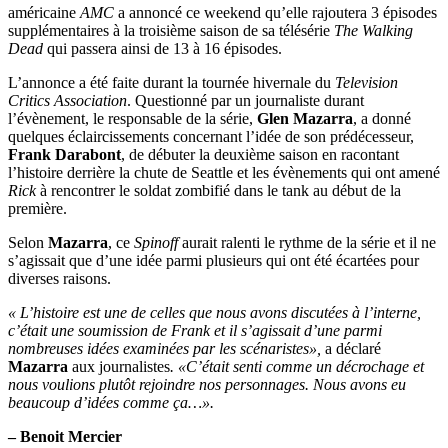
américaine
AMC
a annoncé ce weekend qu’elle rajoutera 3 épisodes
supplémentaires à la troisième saison de sa télésérie
The Walking
Dead
qui passera ainsi de 13 à 16 épisodes.
L’annonce a été faite durant la tournée hivernale du
Television
Critics Association
. Questionné par un journaliste durant
l’évènement, le responsable de la série,
Glen Mazarra
, a donné
quelques éclaircissements concernant l’idée de son prédécesseur,
Frank Darabont
, de débuter la deuxième saison en racontant
l’histoire derrière la chute de Seattle et les évènements qui ont amené
Rick
à rencontrer le soldat zombifié dans le tank au début de la
première.
Selon
Mazarra
, ce
Spinoff
aurait ralenti le rythme de la série et il ne
s’agissait que d’une idée parmi plusieurs qui ont été écartées pour
diverses raisons.
« L’histoire est une de celles que nous avons discutées à l’interne,
c’était une soumission de Frank et il s’agissait d’une parmi
nombreuses idées examinées par les scénaristes»,
a déclaré
Mazarra
aux journalistes
. «C’était senti comme un décrochage et
nous voulions plutôt rejoindre nos personnages. Nous avons eu
beaucoup d’idées comme ça…».
– Benoit Mercier