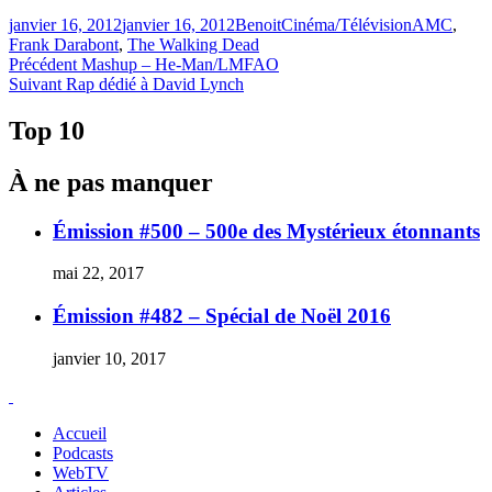
Publié
Catégories
Étiquettes
janvier 16, 2012
janvier 16, 2012
Benoit
Cinéma/Télévision
AMC
,
le
Frank Darabont
,
The Walking Dead
Navigation
Article
Précédent
Mashup – He-Man/LMFAO
Article
précédent :
Suivant
Rap dédié à David Lynch
de
Suivant :
l'article
Top 10
À ne pas manquer
Émission #500 – 500e des Mystérieux étonnants
mai 22, 2017
Émission #482 – Spécial de Noël 2016
janvier 10, 2017
Accueil
Podcasts
WebTV