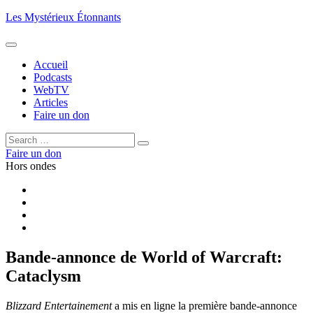
Aller
Les Mystérieux Étonnants
au
contenu
principal
Accueil
Podcasts
WebTV
Articles
Faire un don
Rechercher :
Rechercher
Faire un don
Hors ondes
Facebook
YouTube
iTunes
RSS
Bande-annonce de World of Warcraft:
Cataclysm
Blizzard Entertainement
a mis en ligne la première bande-annonce