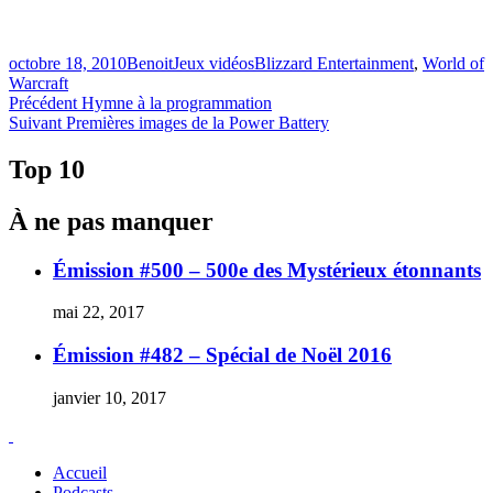
Publié
Catégories
Étiquettes
octobre 18, 2010
Benoit
Jeux vidéos
Blizzard Entertainment
,
World of
le
Warcraft
Navigation
Article
Précédent
Hymne à la programmation
Article
précédent :
Suivant
Premières images de la Power Battery
de
Suivant :
l'article
Top 10
À ne pas manquer
Émission #500 – 500e des Mystérieux étonnants
mai 22, 2017
Émission #482 – Spécial de Noël 2016
janvier 10, 2017
Accueil
Podcasts