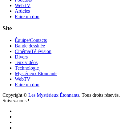
WebTV
Articles
Faire un don
Site
Équipe/Contacts
Bande dessinée
Cinéma/Télévision
Divers
Jeux vidéos
Technologie
Mystérieux Étonnants
WebTV
Faire un don
Copyright ©
Les Mystérieux Étonnants
. Tous droits résevés.
Suivez-nous !
Facebook
YouTube
iTunes
RSS