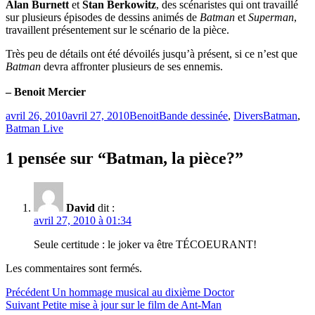
Alan
Burnett
et
Stan Berkowitz
, des scénaristes qui ont travaillé
sur plusieurs épisodes de dessins animés de
Batman
et
Superman
,
travaillent présentement sur le scénario de la pièce.
Très peu de détails ont été dévoilés jusqu’à présent, si ce n’est que
Batman
devra affronter plusieurs de ses ennemis.
– Benoit Mercier
Publié
Catégories
Étiquettes
avril 26, 2010
avril 27, 2010
Benoit
Bande dessinée
,
Divers
Batman
,
le
Batman Live
1 pensée sur “Batman, la pièce?”
David
dit :
avril 27, 2010 à 01:34
Seule certitude : le joker va être TÉCOEURANT!
Les commentaires sont fermés.
Navigation
Article
Précédent
Un hommage musical au dixième Doctor
Article
précédent :
Suivant
Petite mise à jour sur le film de Ant-Man
de