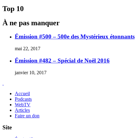
Suivant :
l'article
Top 10
À ne pas manquer
Émission #500 – 500e des Mystérieux étonnants
mai 22, 2017
Émission #482 – Spécial de Noël 2016
janvier 10, 2017
Accueil
Podcasts
WebTV
Articles
Faire un don
Site