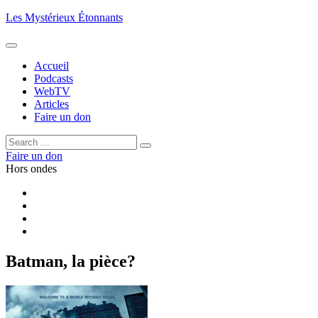
Aller
Les Mystérieux Étonnants
au
contenu
principal
Accueil
Podcasts
WebTV
Articles
Faire un don
Rechercher :
Rechercher
Faire un don
Hors ondes
Facebook
YouTube
iTunes
RSS
Batman, la pièce?