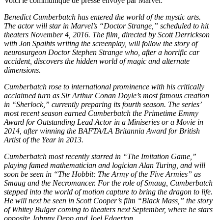
Voici le communiqué de presse envoyé par Marvel:
Benedict Cumberbatch has entered the world of the mystic arts.
The actor will star in Marvel’s “Doctor Strange,” scheduled to hit
theaters November 4, 2016. The film, directed by Scott Derrickson
with Jon Spaihts writing the screenplay, will follow the story of
neurosurgeon Doctor Stephen Strange who, after a horrific car
accident, discovers the hidden world of magic and alternate
dimensions.
Cumberbatch rose to international prominence with his critically
acclaimed turn as Sir Arthur Conan Doyle’s most famous creation
in “Sherlock,” currently preparing its fourth season. The series’
most recent season earned Cumberbatch the Primetime Emmy
Award for Outstanding Lead Actor in a Miniseries or a Movie in
2014, after winning the BAFTA/LA Britannia Award for British
Artist of the Year in 2013.
Cumberbatch most recently starred in “The Imitation Game,”
playing famed mathematician and logician Alan Turing, and will
soon be seen in “The Hobbit: The Army of the Five Armies” as
Smaug and the Necromancer. For the role of Smaug, Cumberbatch
stepped into the world of motion capture to bring the dragon to life.
He will next be seen in Scott Cooper’s film “Black Mass,” the story
of Whitey Bulger coming to theaters next September, where he stars
opposite Johnny Depp and Joel Edgerton.