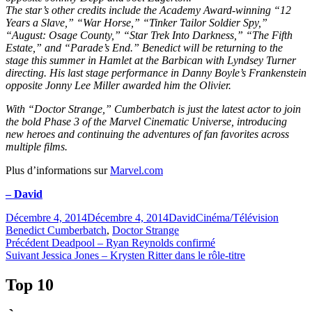
The star’s other credits include the Academy Award-winning “12
Years a Slave,” “War Horse,” “Tinker Tailor Soldier Spy,”
“August: Osage County,” “Star Trek Into Darkness,” “The Fifth
Estate,” and “Parade’s End.” Benedict will be returning to the
stage this summer in Hamlet at the Barbican with Lyndsey Turner
directing. His last stage performance in Danny Boyle’s Frankenstein
opposite Jonny Lee Miller awarded him the Olivier.
With “Doctor Strange,” Cumberbatch is just the latest actor to join
the bold Phase 3 of the Marvel Cinematic Universe, introducing
new heroes and continuing the adventures of fan favorites across
multiple films.
Plus d’informations sur
Marvel.com
– David
Publié
Catégories
Étiquet
Décembre 4, 2014
Décembre 4, 2014
David
Cinéma/Télévision
le
Benedict Cumberbatch
,
Doctor Strange
Navigation
Article
Précédent
Deadpool – Ryan Reynolds confirmé
Article
précédent :
Suivant
Jessica Jones – Krysten Ritter dans le rôle-titre
de
Suivant :
l'article
Top 10