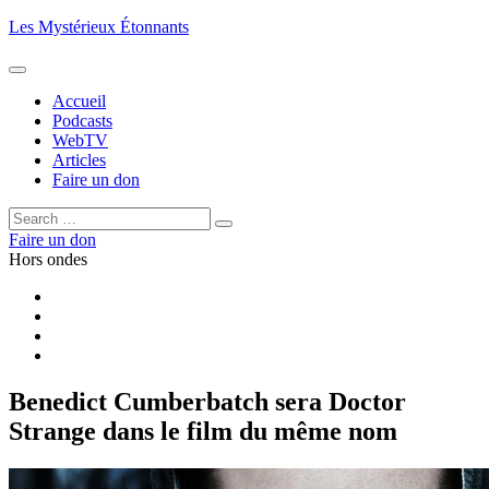
Aller
Les Mystérieux Étonnants
au
contenu
principal
Accueil
Podcasts
WebTV
Articles
Faire un don
Rechercher :
Rechercher
Faire un don
Hors ondes
Facebook
YouTube
iTunes
RSS
Benedict Cumberbatch sera Doctor
Strange dans le film du même nom