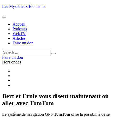
Aller
Les Mystérieux Étonnants
au
contenu
principal
Accueil
Podcasts
WebTV
Articles
Faire un don
Rechercher :
Rechercher
Faire un don
Hors ondes
Facebook
YouTube
iTunes
RSS
Bert et Ernie vous disent maintenant où
aller avec TomTom
Le système de navigation GPS
TomTom
offre la possibilité de se