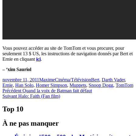
Vous pouvez accéder au site de TomTom et vous procurer, pour
seulement 13 $ US, les instructions de navigation donnés par Bert et
Ernie en cliquant
ici
.
– ‘xim Sauriol
Publié
Catégories
Étiquettes
novembre 11, 2011
Maxime
Cinéma/Télévision
Bert
,
Darth Vader
,
le
Ernie
,
Han Solo
,
Homer Simpson
,
Muppets
,
Snoop Dogg
,
TomTom
Navigation
Article
Précédent
Quand la voix de Batman fait défaut
Article
précédent :
Suivant
Halo: Faith (Fan film)
de
Suivant :
l'article
Top 10
À ne pas manquer