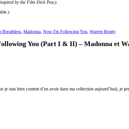
spired by the Film Dick Tracy.
able.)
m Breathless
,
Madonna
,
Now I'm Following You
,
Warren Beatty
Following You (Part I & II) – Madonna et W
ue je suis bien content d’en avoir dans ma collection aujourd’hui), je p