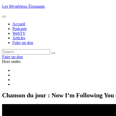
Aller
Les Mystérieux Étonnants
au
contenu
principal
Accueil
Podcasts
WebTV
Articles
Faire un don
Rechercher :
Rechercher
Faire un don
Hors ondes
Facebook
YouTube
iTunes
RSS
Chanson du jour : Now I’m Following You 