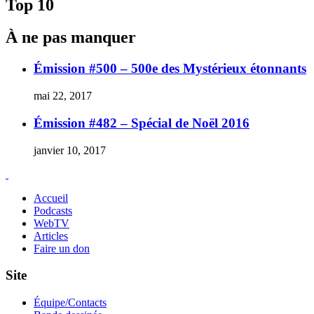
l'article
Top 10
À ne pas manquer
Émission #500 – 500e des Mystérieux étonnants
mai 22, 2017
Émission #482 – Spécial de Noël 2016
janvier 10, 2017
Accueil
Podcasts
WebTV
Articles
Faire un don
Site
Équipe/Contacts