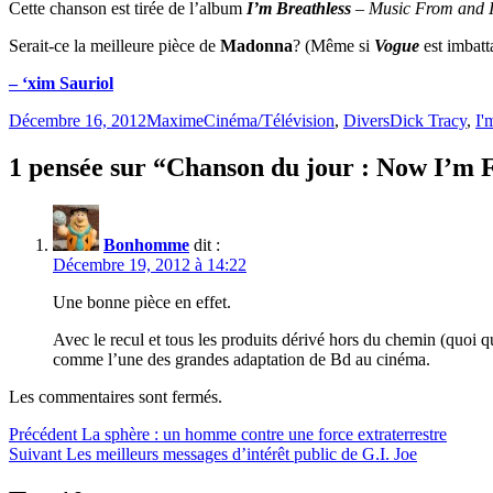
Cette chanson est tirée de l’album
I’m Breathless
– Music From and In
Serait-ce la meilleure pièce de
Madonna
? (Même si
Vogue
est imbatt
– ‘xim Sauriol
Publié
Catégories
Étiquettes
Décembre 16, 2012
Maxime
Cinéma/Télévision
,
Divers
Dick Tracy
,
I'
le
1 pensée sur “Chanson du jour : Now I’m 
Bonhomme
dit :
Décembre 19, 2012 à 14:22
Une bonne pièce en effet.
Avec le recul et tous les produits dérivé hors du chemin (quoi q
comme l’une des grandes adaptation de Bd au cinéma.
Les commentaires sont fermés.
Navigation
Article
Précédent
La sphère : un homme contre une force extraterrestre
Article
précédent :
Suivant
Les meilleurs messages d’intérêt public de G.I. Joe
de
Suivant :