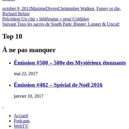
Publié
Catégories
Étiquettes
octobre 9, 2012
Maxime
Divers
Christopher Walken
,
Funny or die
,
le
Richard Belzer
Navigation
Article
Précédent
Un clip « bédéesque » pour Coldplay
Article
précédent :
Suivant
Tous les sacres de South Park: Bigger, Longer & Uncut!
de
Suivant :
l'article
Top 10
À ne pas manquer
Émission #500 – 500e des Mystérieux étonnants
mai 22, 2017
Émission #482 – Spécial de Noël 2016
janvier 10, 2017
Accueil
Podcasts
WebTV