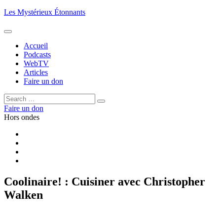
Aller
Les Mystérieux Étonnants
au
contenu
principal
Accueil
Podcasts
WebTV
Articles
Faire un don
Rechercher :
Rechercher
Faire un don
Hors ondes
Facebook
YouTube
iTunes
RSS
Coolinaire! : Cuisiner avec Christopher
Walken