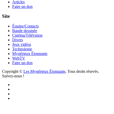
Articles
Faire un don
Site
Équipe/Contacts
Bande dessinée
Cinéma/Télévision
Divers
Jeux vidéos
Technologie
Mystérieux Étonnants
WebTV
Faire un don
Copyright ©
Les Mystérieux Étonnants
. Tous droits résevés.
Suivez-nous !
Facebook
YouTube
iTunes
RSS