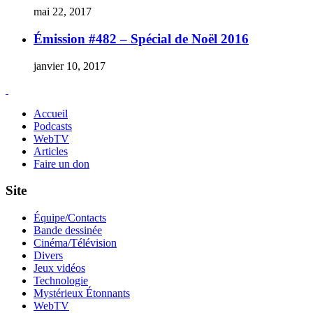
mai 22, 2017
Émission #482 – Spécial de Noël 2016
janvier 10, 2017
Accueil
Podcasts
WebTV
Articles
Faire un don
Site
Équipe/Contacts
Bande dessinée
Cinéma/Télévision
Divers
Jeux vidéos
Technologie
Mystérieux Étonnants
WebTV