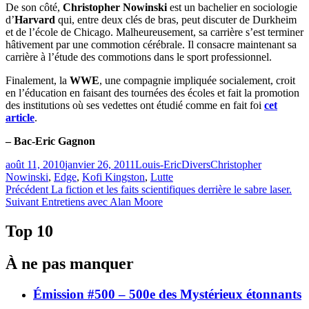
De son côté,
Christopher Nowinski
est un bachelier en sociologie
d’
Harvard
qui, entre deux clés de bras, peut discuter de Durkheim
et de l’école de Chicago. Malheureusement, sa carrière s’est terminer
hâtivement par une commotion cérébrale. Il consacre maintenant sa
carrière à l’étude des commotions dans le sport professionnel.
Finalement, la
WWE
, une compagnie impliquée socialement, croit
en l’éducation en faisant des tournées des écoles et fait la promotion
des institutions où ses vedettes ont étudié comme en fait foi
cet
article
.
– Bac-Eric Gagnon
Publié
Catégories
Étiquettes
août 11, 2010
janvier 26, 2011
Louis-Eric
Divers
Christopher
le
Nowinski
,
Edge
,
Kofi Kingston
,
Lutte
Navigation
Article
Précédent
La fiction et les faits scientifiques derrière le sabre laser.
Article
précédent :
Suivant
Entretiens avec Alan Moore
de
Suivant :
l'article
Top 10
À ne pas manquer
Émission #500 – 500e des Mystérieux étonnants