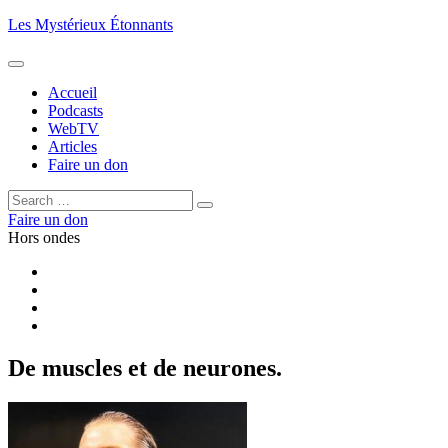
Aller
Les Mystérieux Étonnants
au
contenu
principal
Accueil
Podcasts
WebTV
Articles
Faire un don
Rechercher :
Rechercher
Faire un don
Hors ondes
Facebook
YouTube
iTunes
RSS
De muscles et de neurones.