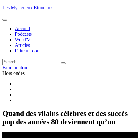
Aller
Les Mystérieux Étonnants
au
contenu
principal
Accueil
Podcasts
WebTV
Articles
Faire un don
Rechercher :
Rechercher
Faire un don
Hors ondes
Facebook
YouTube
iTunes
RSS
Quand des vilains célèbres et des succès
pop des années 80 deviennent qu’un