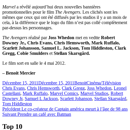
Marvel
a révélé aujourd’hui deux nouvelles bannières
promotionnelles pour le film
The Avengers
. Les clichés sont les
mêmes que ceux qui ont été diffusés par les studios il y a un mois de
cela, à la différence que le logo du film n’est pas collé complètement
par-dessus les personnages.
The Avengers
réalisé par
Joss Whedon
met en vedtte
Robert
Downey Jr., Chris Evans, Chris Hemsworth, Mark Ruffalo,
Scarlett Johansson, Samuel L. Jackson, Tom Hiddleston, Clark
Gregg, Cobie Smulders
et
Stellan Skarsgård.
Le film sort en salle le 4 mai 2012.
– Benoit Mercier
Publié
Catégories
Étiqu
Décembre 15, 2011
Décembre 15, 2011
Benoit
Cinéma/Télévision
le
Chris Evans
,
Chris Hemsworth
,
Clark Gregg
,
Joss Whedon
,
Leonel
Castellani
,
Mark Ruffalo
,
Marvel Comics
,
Marvel Studios
,
Robert
Downey Jr
,
Samuel L Jackson
,
Scarlett Johanson
,
Stellan Skarsgård
,
Tom Hiddleston
Navigation
Article
Précédent
Le co-créateur de Captain américa meurt à l’âge de 98 ans
Article
précédent :
Suivant
Prendre un café avec Batman
de
Suivant :
l'article
Top 10