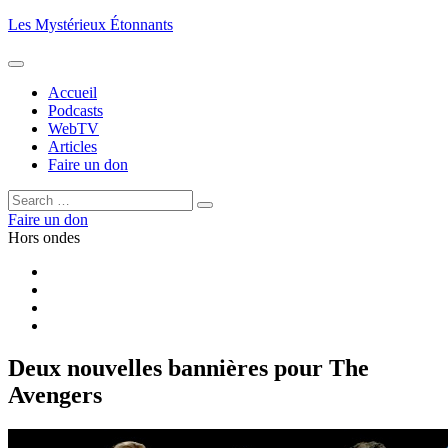
Aller
Les Mystérieux Étonnants
au
contenu
principal
Accueil
Podcasts
WebTV
Articles
Faire un don
Rechercher :
Rechercher
Faire un don
Hors ondes
Facebook
YouTube
iTunes
RSS
Deux nouvelles bannières pour The
Avengers