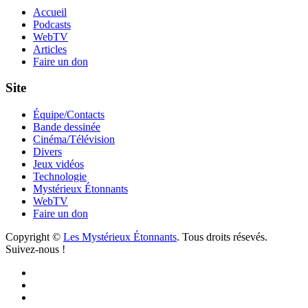
Accueil
Podcasts
WebTV
Articles
Faire un don
Site
Équipe/Contacts
Bande dessinée
Cinéma/Télévision
Divers
Jeux vidéos
Technologie
Mystérieux Étonnants
WebTV
Faire un don
Copyright ©
Les Mystérieux Étonnants
. Tous droits résevés.
Suivez-nous !
Facebook
YouTube
iTunes