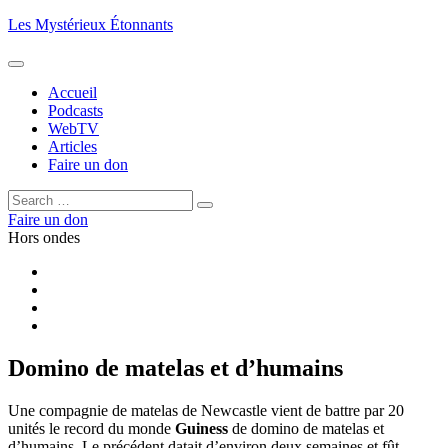
Aller
Les Mystérieux Étonnants
au
contenu
principal
Accueil
Podcasts
WebTV
Articles
Faire un don
Rechercher :
Rechercher
Faire un don
Hors ondes
Facebook
YouTube
iTunes
RSS
Domino de matelas et d’humains
Une compagnie de matelas de Newcastle vient de battre par 20
unités le record du monde
Guiness
de domino de matelas et
d’humains. Le précédent datait d’environ deux semaines et fût