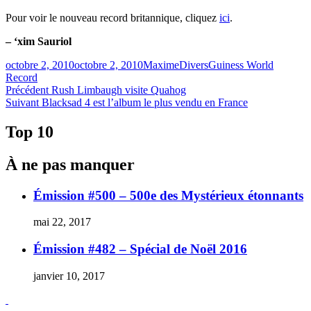
Pour voir le nouveau record britannique, cliquez
ici
.
– ‘xim Sauriol
Publié
Catégories
Étiquettes
octobre 2, 2010
octobre 2, 2010
Maxime
Divers
Guiness World
le
Record
Navigation
Article
Précédent
Rush Limbaugh visite Quahog
Article
précédent :
Suivant
Blacksad 4 est l’album le plus vendu en France
de
Suivant :
l'article
Top 10
À ne pas manquer
Émission #500 – 500e des Mystérieux étonnants
mai 22, 2017
Émission #482 – Spécial de Noël 2016
janvier 10, 2017