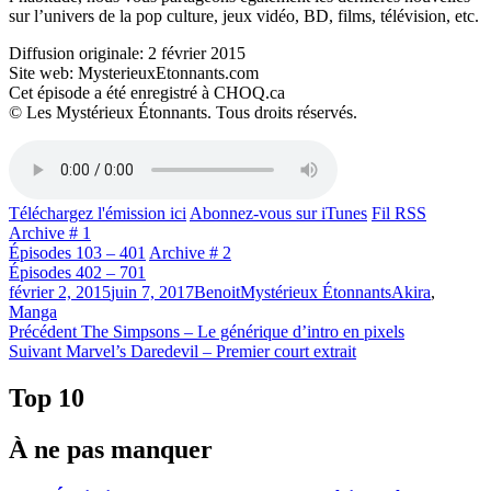
sur l’univers de la pop culture, jeux vidéo, BD, films, télévision, etc.
Diffusion originale: 2 février 2015
Site web: MysterieuxEtonnants.com
Cet épisode a été enregistré à CHOQ.ca
© Les Mystérieux Étonnants. Tous droits réservés.
Téléchargez l'émission ici
Abonnez-vous sur iTunes
Fil RSS
Archive # 1
Épisodes 103 – 401
Archive # 2
Épisodes 402 – 701
Publié
Catégories
Étiquettes
février 2, 2015
juin 7, 2017
Benoit
Mystérieux Étonnants
Akira
,
le
Manga
Navigation
Article
Précédent
The Simpsons – Le générique d’intro en pixels
Article
précédent :
Suivant
Marvel’s Daredevil – Premier court extrait
de
Suivant :
l'article
Top 10
À ne pas manquer