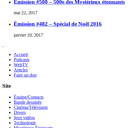
Émission #500 – 500e des Mystérieux étonnants
mai 22, 2017
Émission #482 – Spécial de Noël 2016
janvier 10, 2017
Accueil
Podcasts
WebTV
Articles
Faire un don
Site
Équipe/Contacts
Bande dessinée
Cinéma/Télévision
Divers
Jeux vidéos
Technologie
Mystérieux Étonnants