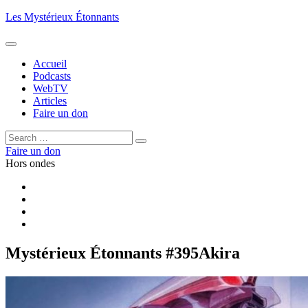
Aller
Les Mystérieux Étonnants
au
contenu
principal
Accueil
Podcasts
WebTV
Articles
Faire un don
Rechercher :
Rechercher
Faire un don
Hors ondes
Facebook
YouTube
iTunes
RSS
Mystérieux Étonnants #395
Akira