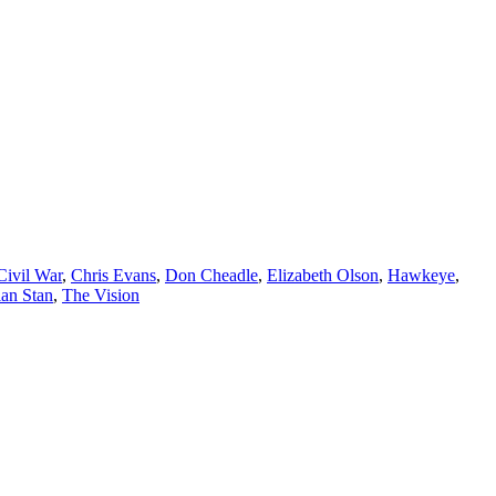
Civil War
,
Chris Evans
,
Don Cheadle
,
Elizabeth Olson
,
Hawkeye
,
ian Stan
,
The Vision