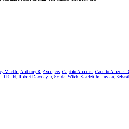
ny Mackie
,
Anthony R
,
Avengers
,
Captain America
,
Captain America: 
aul Rudd
,
Robert Downey Jr
,
Scarlet Witch
,
Scarlett Johansson
,
Sebast