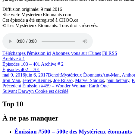
Diffusion originale: 9 mai 2016
Site web: MysterieuxEtonnants.com
Cet épisode a été enregistré à CHOQ.ca
© Les Mystérieux Étonnants. Tous droits réservés.
Téléchargez l'émission ici
Abonnez-vous sur iTunes
Fil RSS
Archive # 1
Épisodes 103 – 401
Archive # 2
Épisodes 402 – 701
Publié
Catégories
Étiquettes
mai 9, 2016
juin 6, 2017
Benoit
Mystérieux Étonnants
Ant-Man
,
Antho
le
Iron Man
,
Jeremy Renner
,
Joe Russo
,
Marvel Studios
,
paul bettany
,
P
Navigation
Article
Précédent
Émission #459 – Wonder Woman: Earth One
Article
précédent :
Suivant
Darwyn Cooke est décédé
de
Suivant :
l'article
Top 10
À ne pas manquer
Émission #500 – 500e des Mystérieux étonnants