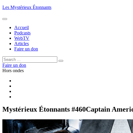
Aller
Les Mystérieux Étonnants
au
contenu
principal
Accueil
Podcasts
WebTV
Articles
Faire un don
Rechercher :
Rechercher
Faire un don
Hors ondes
Facebook
YouTube
iTunes
RSS
Mystérieux Étonnants #460
Captain Americ