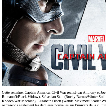
Cette semaine, Captain America: Civil War réalisé par Anthony et Jo
Romanoff/Black Widow), Sebastian Stan (Bucky Barnes/Winter Soldi
Rhodes/War Machine), Elizabeth Olsen (Wanda Maximoff/Scarlet Witc
partageons également les dernières nouvelles sur l’univers de la cultur