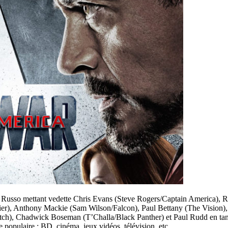
e Russo mettant vedette Chris Evans (Steve Rogers/Captain America), 
er), Anthony Mackie (Sam Wilson/Falcon), Paul Bettany (The Vision)
h), Chadwick Boseman (T’Challa/Black Panther) et Paul Rudd en tant
e populaire : BD, cinéma, jeux vidéos, télévision, etc.