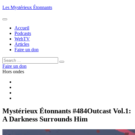
Aller
Les Mystérieux Étonnants
au
contenu
principal
Accueil
Podcasts
WebTV
Articles
Faire un don
Rechercher :
Rechercher
Faire un don
Hors ondes
Facebook
YouTube
iTunes
RSS
Mystérieux Étonnants #484
Outcast Vol.1:
A Darkness Surrounds Him