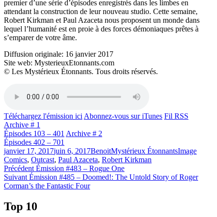
premier d’une série d’épisodes enregistrés dans les limbes en
attendant la construction de leur nouveau studio. Cette semaine,
Robert Kirkman et Paul Azaceta nous proposent un monde dans
lequel l’humanité est en proie à des forces démoniaques prêtes à
s’emparer de votre âme.
Diffusion originale: 16 janvier 2017
Site web: MysterieuxEtonnants.com
© Les Mystérieux Étonnants. Tous droits réservés.
Téléchargez l'émission ici
Abonnez-vous sur iTunes
Fil RSS
Archive # 1
Épisodes 103 – 401
Archive # 2
Épisodes 402 – 701
Publié
Catégories
Étiquettes
janvier 17, 2017
juin 6, 2017
Benoit
Mystérieux Étonnants
Image
le
Comics
,
Outcast
,
Paul Azaceta
,
Robert Kirkman
Navigation
Article
Précédent
Émission #483 – Rogue One
Article
précédent :
Suivant
Émission #485 – Doomed!: The Untold Story of Roger
de
Suivant :
Corman’s the Fantastic Four
l'article
Top 10