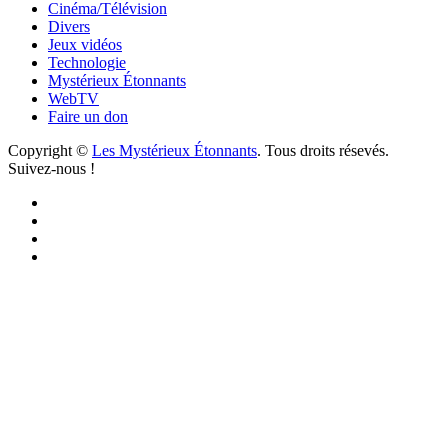
Cinéma/Télévision
Divers
Jeux vidéos
Technologie
Mystérieux Étonnants
WebTV
Faire un don
Copyright ©
Les Mystérieux Étonnants
. Tous droits résevés.
Suivez-nous !
Facebook
YouTube
iTunes
RSS