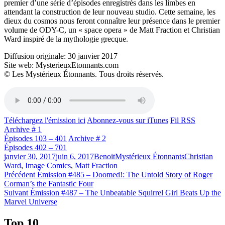
premier d’une série d’épisodes enregistrés dans les limbes en
attendant la construction de leur nouveau studio. Cette semaine, les
dieux du cosmos nous feront connaître leur présence dans le premier
volume de ODY-C, un « space opera » de Matt Fraction et Christian
Ward inspiré de la mythologie grecque.
Diffusion originale: 30 janvier 2017
Site web: MysterieuxEtonnants.com
© Les Mystérieux Étonnants. Tous droits réservés.
Téléchargez l'émission ici
Abonnez-vous sur iTunes
Fil RSS
Archive # 1
Épisodes 103 – 401
Archive # 2
Épisodes 402 – 701
Publié
Catégories
Étiquettes
janvier 30, 2017
juin 6, 2017
Benoit
Mystérieux Étonnants
Christian
le
Ward
,
Image Comics
,
Matt Fraction
Navigation
Article
Précédent
Émission #485 – Doomed!: The Untold Story of Roger
précédent :
Corman’s the Fantastic Four
de
Article
Suivant
Émission #487 – The Unbeatable Squirrel Girl Beats Up the
l'article
Suivant :
Marvel Universe
Top 10