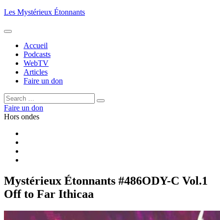
Aller
Les Mystérieux Étonnants
au
contenu
principal
Accueil
Podcasts
WebTV
Articles
Faire un don
Rechercher :
Rechercher
Faire un don
Hors ondes
Facebook
YouTube
iTunes
RSS
Mystérieux Étonnants #486
ODY-C Vol.1
Off to Far Ithicaa