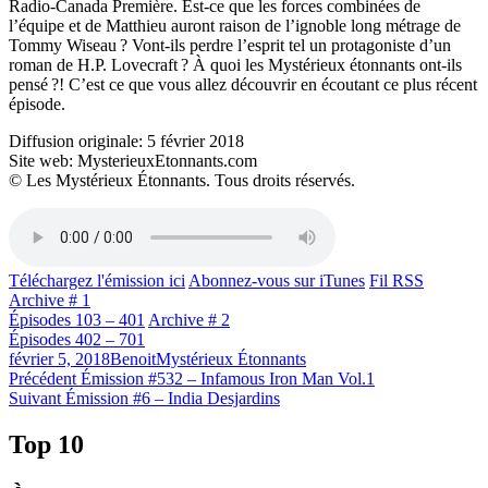
Radio-Canada Première. Est-ce que les forces combinées de
l’équipe et de Matthieu auront raison de l’ignoble long métrage de
Tommy Wiseau ? Vont-ils perdre l’esprit tel un protagoniste d’un
roman de H.P. Lovecraft ? À quoi les Mystérieux étonnants ont-ils
pensé ?! C’est ce que vous allez découvrir en écoutant ce plus récent
épisode.
Diffusion originale: 5 février 2018
Site web: MysterieuxEtonnants.com
© Les Mystérieux Étonnants. Tous droits réservés.
Téléchargez l'émission ici
Abonnez-vous sur iTunes
Fil RSS
Archive # 1
Épisodes 103 – 401
Archive # 2
Épisodes 402 – 701
Publié
Catégories
février 5, 2018
Benoit
Mystérieux Étonnants
le
Navigation
Article
Précédent
Émission #532 – Infamous Iron Man Vol.1
Article
précédent :
Suivant
Émission #6 – India Desjardins
de
Suivant :
l'article
Top 10