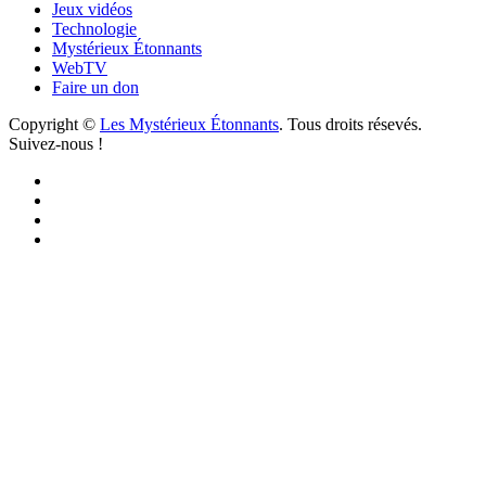
Jeux vidéos
Technologie
Mystérieux Étonnants
WebTV
Faire un don
Copyright ©
Les Mystérieux Étonnants
. Tous droits résevés.
Suivez-nous !
Facebook
YouTube
iTunes
RSS