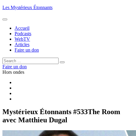
Aller
Les Mystérieux Étonnants
au
contenu
principal
Accueil
Podcasts
WebTV
Articles
Faire un don
Rechercher :
Rechercher
Faire un don
Hors ondes
Facebook
YouTube
iTunes
RSS
Mystérieux Étonnants #533
The Room
avec Matthieu Dugal