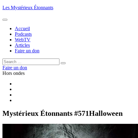
Aller
Les Mystérieux Étonnants
au
contenu
principal
Accueil
Podcasts
WebTV
Articles
Faire un don
Rechercher :
Rechercher
Faire un don
Hors ondes
Facebook
YouTube
iTunes
RSS
Mystérieux Étonnants #571
Halloween