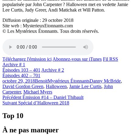
popularisée par John Carpenter ? Halloween met en vedette Jamie
Lee Curtis, Judy Greer, Andi Matichak et Will Patton.
Diffusion originale : 29 octobre 2018
Site web : MysterieuxEtonnants.com
© Les Mystérieux Étonnants. Tous droits réservés.
Téléchargez l'émission ici
Abonnez-vous sur iTunes
Fil RSS
Archive # 1
Épisodes 103 – 401
Archive # 2
Épisodes 402 – 701
Publié
Catégories
Étiquettes
octobre 29, 2018
Benoit
Mystérieux Étonnants
Danny McBride
,
le
David Gordon Green
,
Halloween
,
Jamie Lee Curtis
,
John
Carpenter
,
Michael Myers
Navigation
Article
Précédent
Émission #14 – Daniel Thibault
Article
précédent :
Suivant
Spécial d’Halloween 2018
de
Suivant :
l'article
Top 10
À ne pas manquer