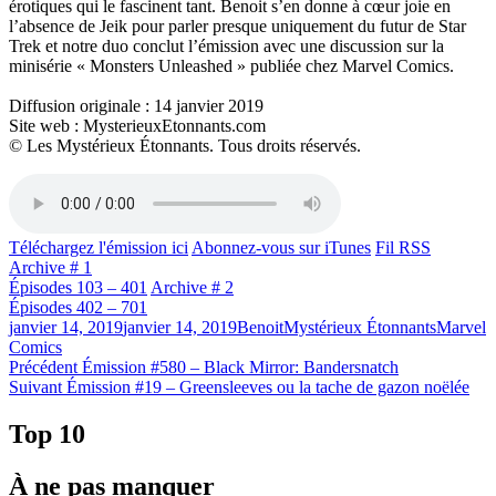
érotiques qui le fascinent tant. Benoit s’en donne à cœur joie en
l’absence de Jeik pour parler presque uniquement du futur de Star
Trek et notre duo conclut l’émission avec une discussion sur la
minisérie « Monsters Unleashed » publiée chez Marvel Comics.
Diffusion originale : 14 janvier 2019
Site web : MysterieuxEtonnants.com
© Les Mystérieux Étonnants. Tous droits réservés.
Téléchargez l'émission ici
Abonnez-vous sur iTunes
Fil RSS
Archive # 1
Épisodes 103 – 401
Archive # 2
Épisodes 402 – 701
Publié
Catégories
Étiquett
janvier 14, 2019
janvier 14, 2019
Benoit
Mystérieux Étonnants
Marvel
le
Comics
Navigation
Article
Précédent
Émission #580 – Black Mirror: Bandersnatch
Article
précédent :
Suivant
Émission #19 – Greensleeves ou la tache de gazon noëlée
de
Suivant :
l'article
Top 10
À ne pas manquer