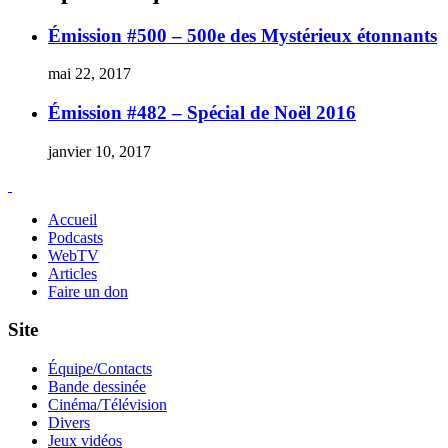
Émission #500 – 500e des Mystérieux étonnants
mai 22, 2017
Émission #482 – Spécial de Noël 2016
janvier 10, 2017
Accueil
Podcasts
WebTV
Articles
Faire un don
Site
Équipe/Contacts
Bande dessinée
Cinéma/Télévision
Divers
Jeux vidéos