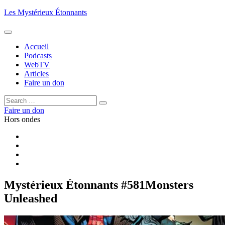
Aller
Les Mystérieux Étonnants
au
contenu
principal
Accueil
Podcasts
WebTV
Articles
Faire un don
Rechercher :
Rechercher
Faire un don
Hors ondes
Facebook
YouTube
iTunes
RSS
Mystérieux Étonnants #581
Monsters
Unleashed