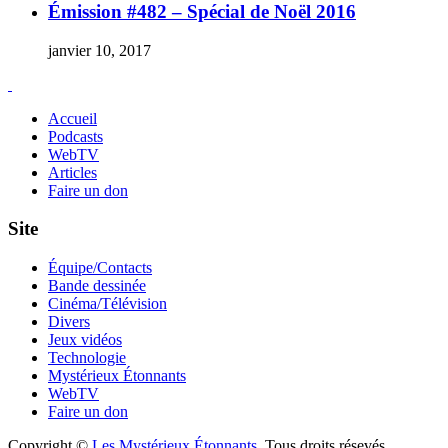
Émission #482 – Spécial de Noël 2016
janvier 10, 2017
Accueil
Podcasts
WebTV
Articles
Faire un don
Site
Équipe/Contacts
Bande dessinée
Cinéma/Télévision
Divers
Jeux vidéos
Technologie
Mystérieux Étonnants
WebTV
Faire un don
Copyright ©
Les Mystérieux Étonnants
. Tous droits résevés.