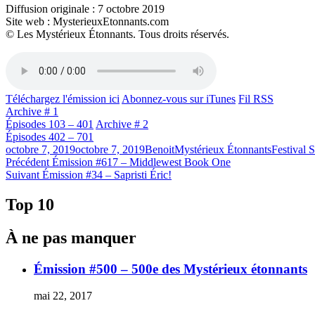
Diffusion originale : 7 octobre 2019
Site web : MysterieuxEtonnants.com
© Les Mystérieux Étonnants. Tous droits réservés.
Téléchargez l'émission ici
Abonnez-vous sur iTunes
Fil RSS
Archive # 1
Épisodes 103 – 401
Archive # 2
Épisodes 402 – 701
Publié
Catégories
Étiquettes
octobre 7, 2019
octobre 7, 2019
Benoit
Mystérieux Étonnants
Festival
le
Navigation
Article
Précédent
Émission #617 – Middlewest Book One
Article
précédent :
Suivant
Émission #34 – Sapristi Éric!
de
Suivant :
l'article
Top 10
À ne pas manquer
Émission #500 – 500e des Mystérieux étonnants
mai 22, 2017