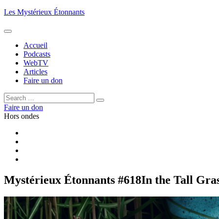
Aller
Les Mystérieux Étonnants
au
contenu
principal
Accueil
Podcasts
WebTV
Articles
Faire un don
Rechercher :
Rechercher
Faire un don
Hors ondes
Facebook
YouTube
iTunes
RSS
Mystérieux Étonnants #618
In the Tall Gra