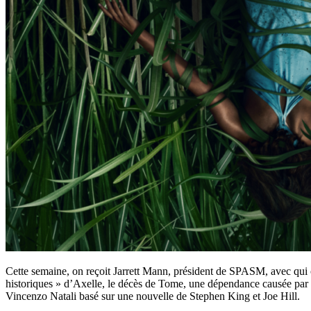
Cette semaine, on reçoit Jarrett Mann, président de SPASM, avec qui on
historiques » d’Axelle, le décès de Tome, une dépendance causée par Fo
Vincenzo Natali basé sur une nouvelle de Stephen King et Joe Hill.