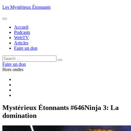
Aller
Les Mystérieux Étonnants
au
contenu
principal
Accueil
Podcasts
WebTV
Articles
Faire un don
Rechercher :
Rechercher
Faire un don
Hors ondes
Facebook
YouTube
iTunes
RSS
Mystérieux Étonnants #646
Ninja 3: La
domination