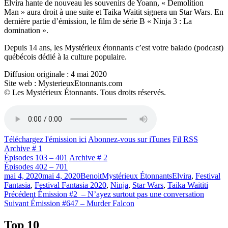
Elvira hante de nouveau les souvenirs de Yoann, « Demolition
Man » aura droit à une suite et Taika Waitit signera un Star Wars. En
dernière partie d’émission, le film de série B « Ninja 3 : La
domination ».
Depuis 14 ans, les Mystérieux étonnants c’est votre balado (podcast)
québécois dédié à la culture populaire.
Diffusion originale : 4 mai 2020
Site web : MysterieuxEtonnants.com
© Les Mystérieux Étonnants. Tous droits réservés.
Téléchargez l'émission ici
Abonnez-vous sur iTunes
Fil RSS
Archive # 1
Épisodes 103 – 401
Archive # 2
Épisodes 402 – 701
Publié
Catégories
Étiquettes
mai 4, 2020
mai 4, 2020
Benoit
Mystérieux Étonnants
Elvira
,
Festival
le
Fantasia
,
Festival Fantasia 2020
,
Ninja
,
Star Wars
,
Taika Waititi
Navigation
Article
Précédent
Émission #2 – N’ayez surtout pas une conversation
Article
précédent :
Suivant
Émission #647 – Murder Falcon
de
Suivant :
l'article
Top 10