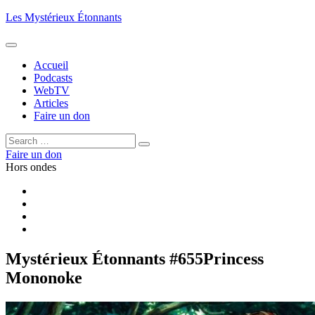
Aller
Les Mystérieux Étonnants
au
contenu
principal
Accueil
Podcasts
WebTV
Articles
Faire un don
Rechercher :
Rechercher
Faire un don
Hors ondes
Facebook
YouTube
iTunes
RSS
Mystérieux Étonnants #655
Princess
Mononoke