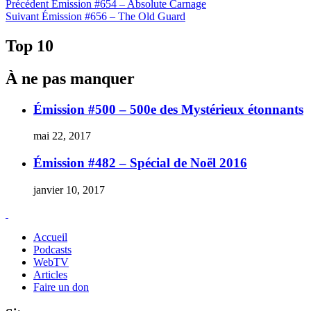
Navigation
Article
Précédent
Émission #654 – Absolute Carnage
Article
précédent :
Suivant
Émission #656 – The Old Guard
de
Suivant :
l'article
Top 10
À ne pas manquer
Émission #500 – 500e des Mystérieux étonnants
mai 22, 2017
Émission #482 – Spécial de Noël 2016
janvier 10, 2017
Accueil
Podcasts
WebTV
Articles
Faire un don