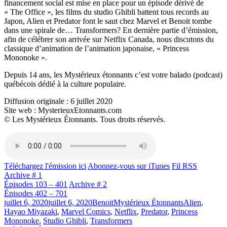
financement social est mise en place pour un épisode dérivé de
« The Office », les films du studio Ghibli battent tous records au
Japon, Alien et Predator font le saut chez Marvel et Benoit tombe
dans une spirale de… Transformers? En dernière partie d’émission,
afin de célébrer son arrivée sur Netflix Canada, nous discutons du
classique d’animation de l’animation japonaise, « Princess
Mononoke ».
Depuis 14 ans, les Mystérieux étonnants c’est votre balado (podcast)
québécois dédié à la culture populaire.
Diffusion originale : 6 juillet 2020
Site web : MysterieuxEtonnants.com
© Les Mystérieux Étonnants. Tous droits réservés.
Téléchargez l'émission ici
Abonnez-vous sur iTunes
Fil RSS
Archive # 1
Épisodes 103 – 401
Archive # 2
Épisodes 402 – 701
Publié
Catégories
Étiquettes
juillet 6, 2020
juillet 6, 2020
Benoit
Mystérieux Étonnants
Alien
,
le
Hayao Miyazaki
,
Marvel Comics
,
Netflix
,
Predator
,
Princess
Mononoke
,
Studio Ghibli
,
Transformers