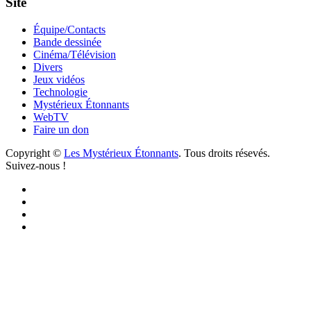
Site
Équipe/Contacts
Bande dessinée
Cinéma/Télévision
Divers
Jeux vidéos
Technologie
Mystérieux Étonnants
WebTV
Faire un don
Copyright ©
Les Mystérieux Étonnants
. Tous droits résevés.
Suivez-nous !
Facebook
YouTube
iTunes
RSS