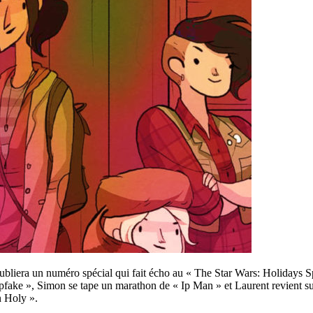
publiera un numéro spécial qui fait écho au « The Star Wars: Holidays
epfake », Simon se tape un marathon de « Ip Man » et Laurent revient sur
n Holy ».