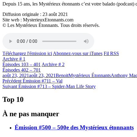
Depuis 15 ans, les Mystérieux étonnants c’est votre balado (podcast) q
Diffusion originale : 23 août 2021
Site web : MysterieuxEtonnants.com
© Les Mystérieux Étonnants. Tous droits réservés.
Téléchargez l'émission ici
Abonnez-vous sur iTunes
Fil RSS
Archive # 1
Épisodes 103 – 401
Archive # 2
Épisodes 402 – 701
Publié
Catégories
Étiquettes
août 23, 2021
août 23, 2021
Benoit
Mystérieux Étonnants
Anthony Mac
le
Navigation
Article
Précédent
Émission #711 – Val
Article
précédent :
Suivant
Émission #713 – Spider-Man Life Story
de
Suivant :
l'article
Top 10
À ne pas manquer
Émission #500 – 500e des Mystérieux étonnants