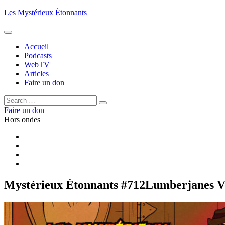
Aller
Les Mystérieux Étonnants
au
contenu
principal
Accueil
Podcasts
WebTV
Articles
Faire un don
Rechercher :
Rechercher
Faire un don
Hors ondes
Facebook
YouTube
iTunes
RSS
Mystérieux Étonnants #712
Lumberjanes Vo