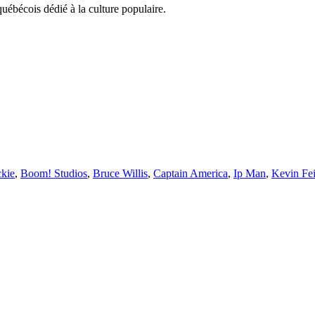
uébécois dédié à la culture populaire.
kie
,
Boom! Studios
,
Bruce Willis
,
Captain America
,
Ip Man
,
Kevin Fe