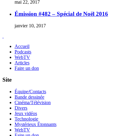
mai 22, 2017
Émission #482 – Spécial de Noël 2016
janvier 10, 2017
Accueil
Podcasts
WebTV
Articles
Faire un don
Site
Équipe/Contacts
Bande dessinée
Cinéma/Télévision
Divers
Jeux vidéos
Technologie
Mystérieux Étonnants
WebTV
Faire un don