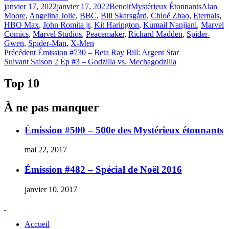
Publié
Catégories
Étiquett
janvier 17, 2022
janvier 17, 2022
Benoit
Mystérieux Étonnants
Alan
le
Moore
,
Angelina Jolie
,
BBC
,
Bill Skarsgård
,
Chloé Zhao
,
Eternals
,
HBO Max
,
John Romita jr
,
Kit Harington
,
Kumail Nanjiani
,
Marvel
Comics
,
Marvel Studios
,
Peacemaker
,
Richard Madden
,
Spider-
Gwen
,
Spider-Man
,
X-Men
Navigation
Article
Précédent
Émission #730 – Beta Ray Bill: Argent Star
Article
précédent :
Suivant
Saison 2 Ép #3 – Godzilla vs. Mechagodzilla
de
Suivant :
l'article
Top 10
À ne pas manquer
Émission #500 – 500e des Mystérieux étonnants
mai 22, 2017
Émission #482 – Spécial de Noël 2016
janvier 10, 2017
Accueil