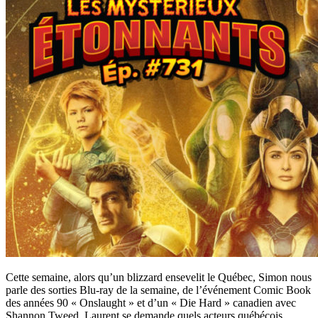
Cette semaine, alors qu’un blizzard ensevelit le Québec, Simon nous
parle des sorties Blu-ray de la semaine, de l’événement Comic Book
des années 90 « Onslaught » et d’un « Die Hard » canadien avec
Shannon Tweed. Laurent se demande quels acteurs québécois