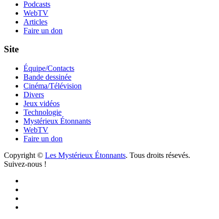
Podcasts
WebTV
Articles
Faire un don
Site
Équipe/Contacts
Bande dessinée
Cinéma/Télévision
Divers
Jeux vidéos
Technologie
Mystérieux Étonnants
WebTV
Faire un don
Copyright ©
Les Mystérieux Étonnants
. Tous droits résevés.
Suivez-nous !
Facebook
YouTube
iTunes
RSS