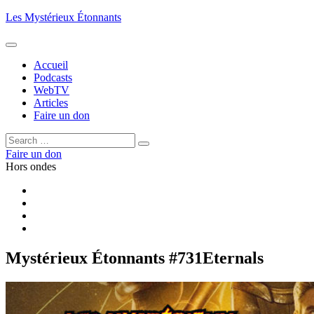
Aller
Les Mystérieux Étonnants
au
contenu
principal
Accueil
Podcasts
WebTV
Articles
Faire un don
Rechercher :
Rechercher
Faire un don
Hors ondes
Facebook
YouTube
iTunes
RSS
Mystérieux Étonnants #731
Eternals