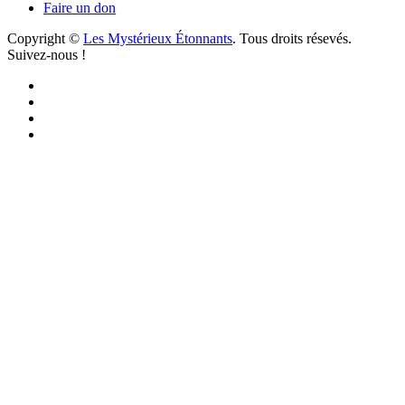
Faire un don
Copyright ©
Les Mystérieux Étonnants
. Tous droits résevés.
Suivez-nous !
Facebook
YouTube
iTunes
RSS