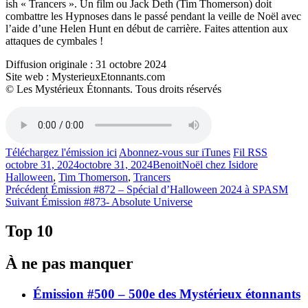
ish « Trancers ». Un film ou Jack Deth (Tim Thomerson) doit
combattre les Hypnoses dans le passé pendant la veille de Noël avec
l’aide d’une Helen Hunt en début de carrière. Faites attention aux
attaques de cymbales !
Diffusion originale : 31 octobre 2024
Site web : MysterieuxEtonnants.com
© Les Mystérieux Étonnants. Tous droits réservés
Téléchargez l'émission ici
Abonnez-vous sur iTunes
Fil RSS
Publié
Catégories
Étiquettes
octobre 31, 2024
octobre 31, 2024
Benoit
Noël chez Isidore
le
Halloween
,
Tim Thomerson
,
Trancers
Navigation
Article
Précédent
Émission #872 – Spécial d’Halloween 2024 à SPASM
Article
précédent :
Suivant
Émission #873- Absolute Universe
de
Suivant :
l'article
Top 10
À ne pas manquer
Émission #500 – 500e des Mystérieux étonnants