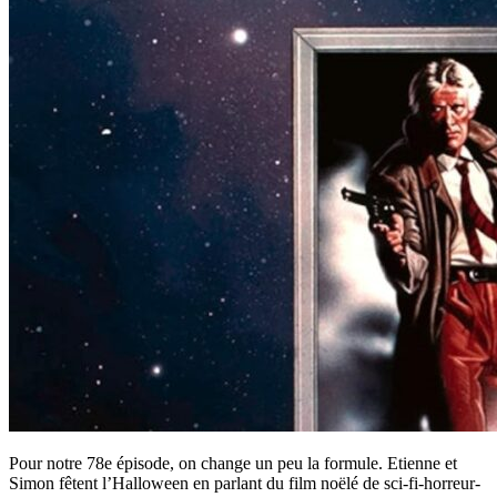
Pour notre 78e épisode, on change un peu la formule. Etienne et
Simon fêtent l’Halloween en parlant du film noëlé de sci-fi-horreur-