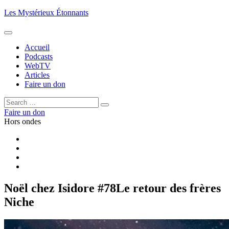
Aller
Les Mystérieux Étonnants
au
contenu
principal
Accueil
Podcasts
WebTV
Articles
Faire un don
Rechercher :
Rechercher
Faire un don
Hors ondes
Facebook
YouTube
iTunes
RSS
Noël chez Isidore #78
Le retour des frères
Niche