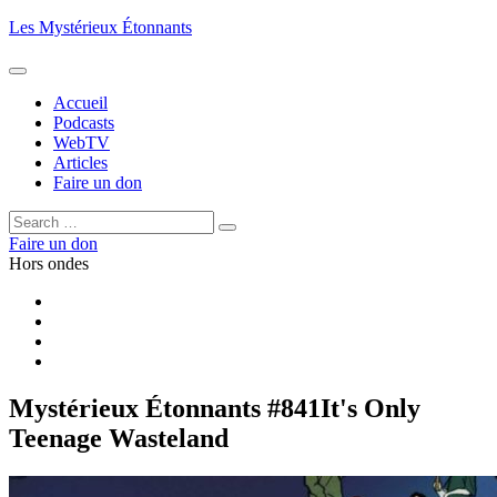
Aller
Les Mystérieux Étonnants
au
contenu
principal
Accueil
Podcasts
WebTV
Articles
Faire un don
Rechercher :
Rechercher
Faire un don
Hors ondes
Facebook
YouTube
iTunes
RSS
Mystérieux Étonnants #841
It's Only
Teenage Wasteland