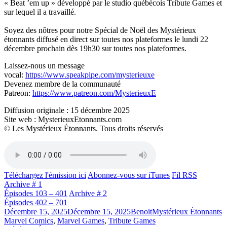
« Beat ’em up » développé par le studio québécois Tribute Games et
sur lequel il a travaillé.
Soyez des nôtres pour notre Spécial de Noël des Mystérieux
étonnants diffusé en direct sur toutes nos plateformes le lundi 22
décembre prochain dès 19h30 sur toutes nos plateformes.
Laissez-nous un message
vocal:
https://www.speakpipe.com/mysterieuxe
Devenez membre de la communauté
Patreon:
https://www.patreon.com/MysterieuxE
Diffusion originale : 15 décembre 2025
Site web : MysterieuxEtonnants.com
© Les Mystérieux Étonnants. Tous droits réservés
Téléchargez l'émission ici
Abonnez-vous sur iTunes
Fil RSS
Archive # 1
Épisodes 103 – 401
Archive # 2
Épisodes 402 – 701
Publié
Catégories
É
Décembre 15, 2025
Décembre 15, 2025
Benoit
Mystérieux Étonnants
le
Marvel Comics
,
Marvel Games
,
Tribute Games