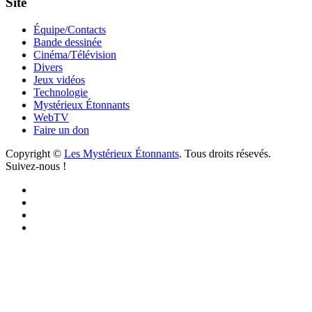
Site
Équipe/Contacts
Bande dessinée
Cinéma/Télévision
Divers
Jeux vidéos
Technologie
Mystérieux Étonnants
WebTV
Faire un don
Copyright ©
Les Mystérieux Étonnants
. Tous droits résevés.
Suivez-nous !
Facebook
YouTube
iTunes
RSS