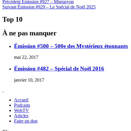
Navigation
Article
Précédent
Émission #927 – Migrasyon
Article
précédent :
Suivant
Émission #929 – Le Spécial de Noël 2025
de
Suivant :
l'article
Top 10
À ne pas manquer
Émission #500 – 500e des Mystérieux étonnants
mai 22, 2017
Émission #482 – Spécial de Noël 2016
janvier 10, 2017
Accueil
Podcasts
WebTV
Articles
Faire un don