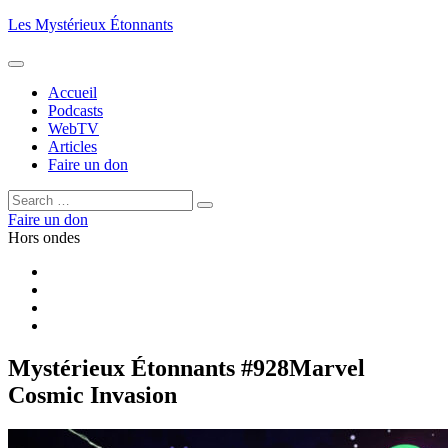
Aller
Les Mystérieux Étonnants
au
contenu
principal
Accueil
Podcasts
WebTV
Articles
Faire un don
Rechercher :
Rechercher
Faire un don
Hors ondes
Facebook
YouTube
iTunes
RSS
Mystérieux Étonnants #928
Marvel
Cosmic Invasion