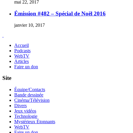
mai 22, 2017
Émission #482 – Spécial de Noël 2016
janvier 10, 2017
Accueil
Podcasts
WebTV
Articles
Faire un don
Site
Équipe/Contacts
Bande dessinée
Cinéma/Télévision
Divers
Jeux vidéos
Technologie
Mystérieux Étonnants
WebTV
Faire un don