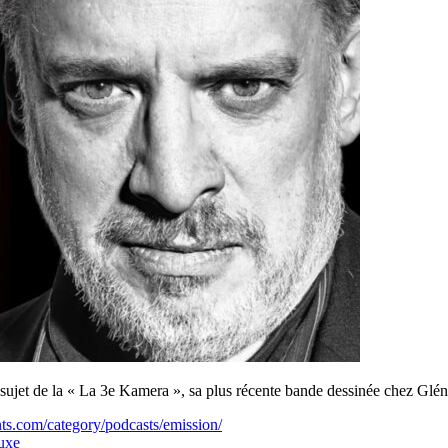
sujet de la « La 3e Kamera », sa plus récente bande dessinée chez Gléna
ts.com/category/podcasts/emission/
uxe