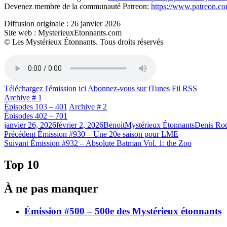
Devenez membre de la communauté Patreon:
https://www.patreon.c
Diffusion originale : 26 janvier 2026
Site web : MysterieuxEtonnants.com
© Les Mystérieux Étonnants. Tous droits réservés
Téléchargez l'émission ici
Abonnez-vous sur iTunes
Fil RSS
Archive # 1
Épisodes 103 – 401
Archive # 2
Épisodes 402 – 701
Publié
Catégories
Étiquettes
janvier 26, 2026
février 2, 2026
Benoit
Mystérieux Étonnants
Denis Rod
le
Navigation
Article
Précédent
Émission #930 – Une 20e saison pour LME
Article
précédent :
Suivant
Émission #932 – Absolute Batman Vol. 1: the Zoo
de
Suivant :
l'article
Top 10
À ne pas manquer
Émission #500 – 500e des Mystérieux étonnants