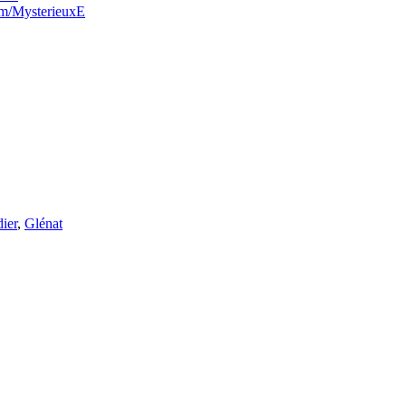
om/MysterieuxE
ier
,
Glénat