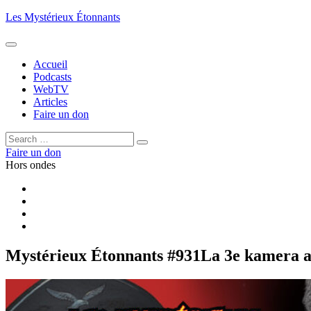
Aller
Les Mystérieux Étonnants
au
contenu
principal
Accueil
Podcasts
WebTV
Articles
Faire un don
Rechercher :
Rechercher
Faire un don
Hors ondes
Facebook
YouTube
iTunes
RSS
Mystérieux Étonnants #931
La 3e kamera a