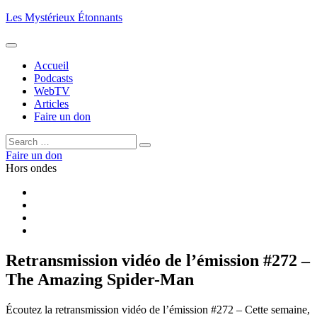
Aller
Les Mystérieux Étonnants
au
contenu
principal
Accueil
Podcasts
WebTV
Articles
Faire un don
Rechercher :
Rechercher
Faire un don
Hors ondes
Facebook
YouTube
iTunes
RSS
Retransmission vidéo de l’émission #272 –
The Amazing Spider-Man
Écoutez la retransmission vidéo de l’émission #272 – Cette semaine,