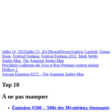
Publié
Catégories
Étiquettes
juillet 16, 2012
juillet 23, 2012
Benoit
Divers
Andrew Garfield
,
Emma
le
Stone
,
Festival Fantasia
,
Festival Fantasia 2012
,
Mark Webb
,
Spider-Man
,
The Amazing Spider-Man
Navigation
Article
Précédent
Guillermo del Toro et Ron Perlman veulent réaliser
précédent :
Hellboy 3
de
Article
Suivant
Émission #272 – The Amazing Spider-Man
l'article
Suivant :
Top 10
À ne pas manquer
Émission #500 – 500e des Mystérieux étonnants