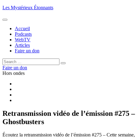
Aller
Les Mystérieux Étonnants
au
contenu
principal
Accueil
Podcasts
WebTV
Articles
Faire un don
Rechercher :
Rechercher
Faire un don
Hors ondes
Facebook
YouTube
iTunes
RSS
Retransmission vidéo de l’émission #275 –
Ghostbusters
Écoutez la retransmission vidéo de l’émission #275 – Cette semaine,