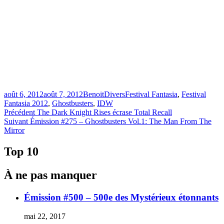
Publié
Catégories
Étiquettes
août 6, 2012
août 7, 2012
Benoit
Divers
Festival Fantasia
,
Festival
le
Fantasia 2012
,
Ghostbusters
,
IDW
Navigation
Article
Précédent
The Dark Knight Rises écrase Total Recall
Article
précédent :
Suivant
Émission #275 – Ghostbusters Vol.1: The Man From The
de
Suivant :
Mirror
l'article
Top 10
À ne pas manquer
Émission #500 – 500e des Mystérieux étonnants
mai 22, 2017