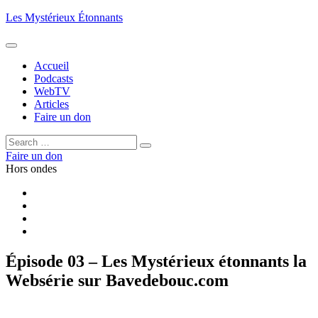
Aller
Les Mystérieux Étonnants
au
contenu
principal
Accueil
Podcasts
WebTV
Articles
Faire un don
Rechercher :
Rechercher
Faire un don
Hors ondes
Facebook
YouTube
iTunes
RSS
Épisode 03 – Les Mystérieux étonnants la
Websérie sur Bavedebouc.com