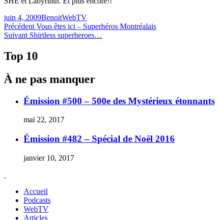
SHE et Labyrinth. Et plus encore!!
Publié
Catégories
juin 4, 2009
Benoit
WebTV
le
Navigation
Article
Précédent
Vous êtes ici – Superhéros Montréalais
Article
précédent :
Suivant
Shirtless superheroes…
de
Suivant :
l'article
Top 10
À ne pas manquer
Émission #500 – 500e des Mystérieux étonnants
mai 22, 2017
Émission #482 – Spécial de Noël 2016
janvier 10, 2017
Accueil
Podcasts
WebTV
Articles