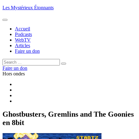
Aller
Les Mystérieux Étonnants
au
contenu
principal
Accueil
Podcasts
WebTV
Articles
Faire un don
Rechercher :
Rechercher
Faire un don
Hors ondes
Facebook
YouTube
iTunes
RSS
Ghostbusters, Gremlins and The Goonies
en 8bit