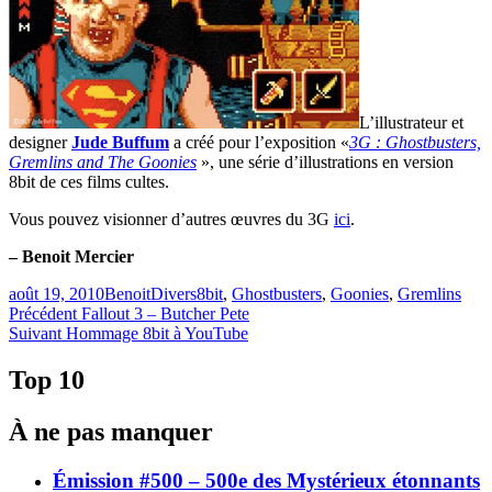
L’illustrateur et
designer
Jude Buffum
a créé pour l’exposition «
3G : Ghostbusters,
Gremlins and The Goonies
», une série d’illustrations en version
8bit de ces films cultes.
Vous pouvez visionner d’autres œuvres du 3G
ici
.
– Benoit Mercier
Publié
Catégories
Étiquettes
août 19, 2010
Benoit
Divers
8bit
,
Ghostbusters
,
Goonies
,
Gremlins
le
Navigation
Article
Précédent
Fallout 3 – Butcher Pete
Article
précédent :
Suivant
Hommage 8bit à YouTube
de
Suivant :
l'article
Top 10
À ne pas manquer
Émission #500 – 500e des Mystérieux étonnants