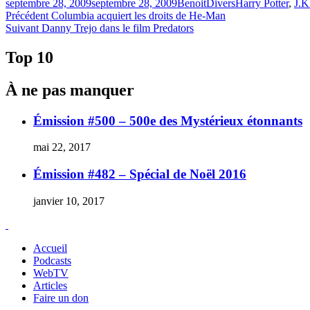
Publié
Catégories
Étiquettes
septembre 28, 2009
septembre 28, 2009
Benoit
Divers
Harry Potter
,
J.K
le
Navigation
Article
Précédent
Columbia acquiert les droits de He-Man
Article
précédent :
Suivant
Danny Trejo dans le film Predators
de
Suivant :
l'article
Top 10
À ne pas manquer
Émission #500 – 500e des Mystérieux étonnants
mai 22, 2017
Émission #482 – Spécial de Noël 2016
janvier 10, 2017
Accueil
Podcasts
WebTV
Articles
Faire un don