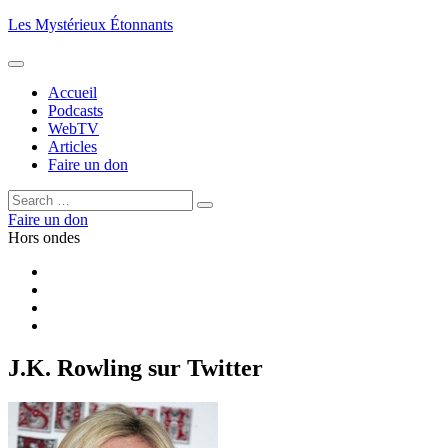
Aller
Les Mystérieux Étonnants
au
contenu
principal
Accueil
Podcasts
WebTV
Articles
Faire un don
Rechercher :
Rechercher
Faire un don
Hors ondes
Facebook
YouTube
iTunes
RSS
J.K. Rowling sur Twitter