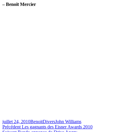
– Benoit Mercier
Publié
Catégories
Étiquettes
juillet 24, 2010
Benoit
Divers
John Williams
le
Navigation
Article
Précédent
Les gagnants des Eisner Awards 2010
Article
précédent :