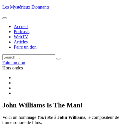
Aller
Les Mystérieux Étonnants
au
contenu
principal
Accueil
Podcasts
WebTV
Articles
Faire un don
Rechercher :
Rechercher
Faire un don
Hors ondes
Facebook
YouTube
iTunes
RSS
John Williams Is The Man!
Voici un hommage
YouTube
à
John Williams
, le compositeur de
trame sonore de films.