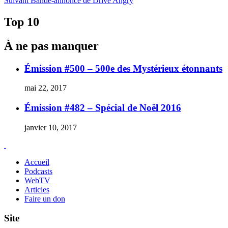
Suivant
Bande-annonce de Drive Angry
de
Suivant :
l'article
Top 10
À ne pas manquer
Émission #500 – 500e des Mystérieux étonnants
mai 22, 2017
Émission #482 – Spécial de Noël 2016
janvier 10, 2017
Accueil
Podcasts
WebTV
Articles
Faire un don
Site