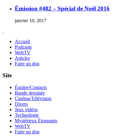
Émission #482 – Spécial de Noël 2016
janvier 10, 2017
Accueil
Podcasts
WebTV
Articles
Faire un don
Site
Équipe/Contacts
Bande dessinée
Cinéma/Télévision
Divers
Jeux vidéos
Technologie
Mystérieux Étonnants
WebTV
Faire un don