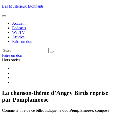
Aller
Les Mystérieux Étonnants
au
contenu
principal
Accueil
Podcasts
WebTV
Articles
Faire un don
Rechercher :
Rechercher
Faire un don
Hors ondes
Facebook
YouTube
iTunes
RSS
La chanson-thème d’Angry Birds reprise
par Pomplamoose
Comme le titre de ce billet indique, le duo
Pomplamoose
, composé