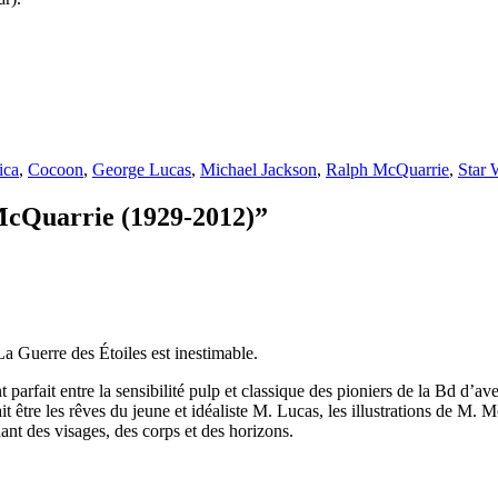
ica
,
Cocoon
,
George Lucas
,
Michael Jackson
,
Ralph McQuarrie
,
Star 
 McQuarrie (1929-2012)”
a Guerre des Étoiles est inestimable.
nt parfait entre la sensibilité pulp et classique des pioniers de la Bd d
it être les rêves du jeune et idéaliste M. Lucas, les illustrations de M.
nant des visages, des corps et des horizons.