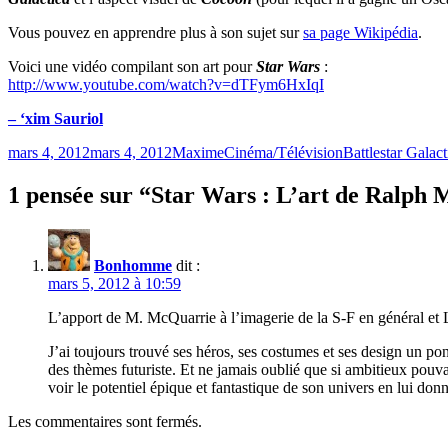
Vous pouvez en apprendre plus à son sujet sur
sa page Wikipédia
.
Voici une vidéo compilant son art pour
Star Wars
:
http://www.youtube.com/watch?v=dTFym6HxIqI
– ‘xim Sauriol
Publié
Catégories
Étiquettes
mars 4, 2012
mars 4, 2012
Maxime
Cinéma/Télévision
Battlestar Galact
le
1 pensée sur “Star Wars : L’art de Ralph
Bonhomme
dit :
mars 5, 2012 à 10:59
L’apport de M. McQuarrie à l’imagerie de la S-F en général et L
J’ai toujours trouvé ses héros, ses costumes et ses design un po
des thèmes futuriste. Et ne jamais oublié que si ambitieux pouva
voir le potentiel épique et fantastique de son univers en lui don
Les commentaires sont fermés.