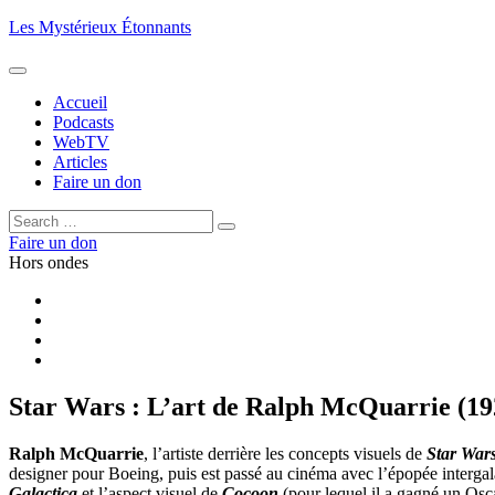
Aller
Les Mystérieux Étonnants
au
contenu
principal
Accueil
Podcasts
WebTV
Articles
Faire un don
Rechercher :
Rechercher
Faire un don
Hors ondes
Facebook
YouTube
iTunes
RSS
Star Wars : L’art de Ralph McQuarrie (19
Ralph McQuarrie
, l’artiste derrière les concepts visuels de
Star War
designer pour Boeing, puis est passé au cinéma avec l’épopée interga
Galactica
et l’aspect visuel de
Cocoon
(pour lequel il a gagné un Osc