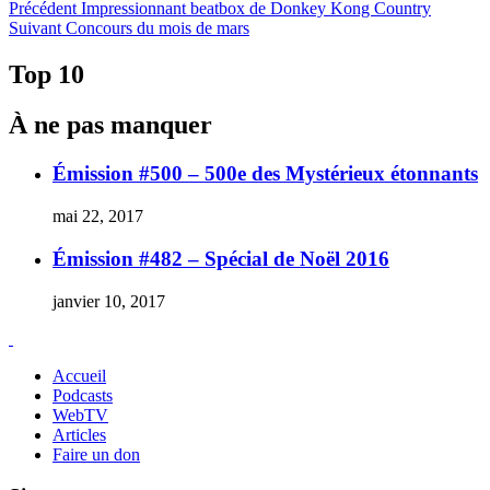
Navigation
Article
Précédent
Impressionnant beatbox de Donkey Kong Country
Article
précédent :
Suivant
Concours du mois de mars
de
Suivant :
l'article
Top 10
À ne pas manquer
Émission #500 – 500e des Mystérieux étonnants
mai 22, 2017
Émission #482 – Spécial de Noël 2016
janvier 10, 2017
Accueil
Podcasts
WebTV
Articles
Faire un don