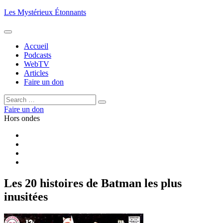
Aller
Les Mystérieux Étonnants
au
contenu
principal
Accueil
Podcasts
WebTV
Articles
Faire un don
Rechercher :
Rechercher
Faire un don
Hors ondes
Facebook
YouTube
iTunes
RSS
Les 20 histoires de Batman les plus
inusitées