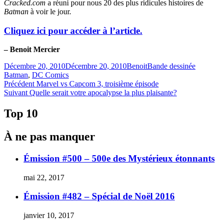
Cracked.com
a réuni pour nous 20 des plus ridicules histoires de
Batman
à voir le jour.
Cliquez ici pour accéder à l’article.
– Benoit Mercier
Publié
Catégories
Étiquett
Décembre 20, 2010
Décembre 20, 2010
Benoit
Bande dessinée
le
Batman
,
DC Comics
Navigation
Article
Précédent
Marvel vs Capcom 3, troisième épisode
Article
précédent :
Suivant
Quelle serait votre apocalypse la plus plaisante?
de
Suivant :
l'article
Top 10
À ne pas manquer
Émission #500 – 500e des Mystérieux étonnants
mai 22, 2017
Émission #482 – Spécial de Noël 2016
janvier 10, 2017