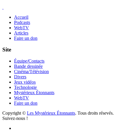
Accueil
Podcasts
WebTV
Articles
Faire un don
Site
Équipe/Contacts
Bande dessinée
Cinéma/Télévision
Divers
Jeux vidéos
Technologie
Mystérieux Étonnants
WebTV
Faire un don
Copyright ©
Les Mystérieux Étonnants
. Tous droits résevés.
Suivez-nous !
Facebook