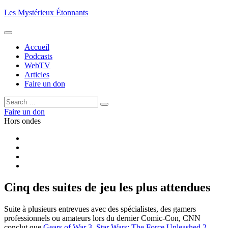
Aller
Les Mystérieux Étonnants
au
contenu
principal
Accueil
Podcasts
WebTV
Articles
Faire un don
Rechercher :
Rechercher
Faire un don
Hors ondes
Facebook
YouTube
iTunes
RSS
Cinq des suites de jeu les plus attendues
Suite à plusieurs entrevues avec des spécialistes, des gamers
professionnels ou amateurs lors du dernier Comic-Con, CNN
conclut que
Gears of War 3
,
Star Wars: The Force Unleashed 2
,