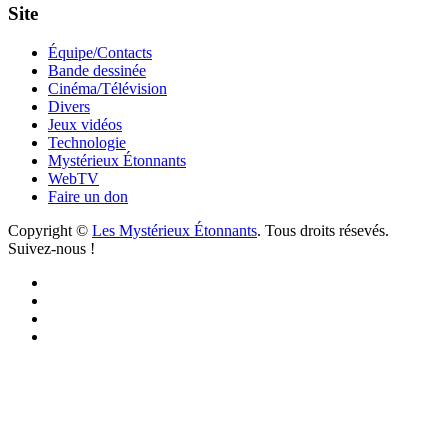
Site
Équipe/Contacts
Bande dessinée
Cinéma/Télévision
Divers
Jeux vidéos
Technologie
Mystérieux Étonnants
WebTV
Faire un don
Copyright ©
Les Mystérieux Étonnants
. Tous droits résevés.
Suivez-nous !
Facebook
YouTube
iTunes
RSS