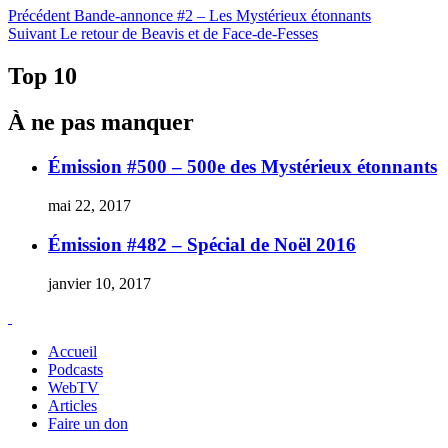
Navigation
Article
Précédent
Bande-annonce #2 – Les Mystérieux étonnants
Article
précédent :
Suivant
Le retour de Beavis et de Face-de-Fesses
de
Suivant :
l'article
Top 10
À ne pas manquer
Émission #500 – 500e des Mystérieux étonnants
mai 22, 2017
Émission #482 – Spécial de Noël 2016
janvier 10, 2017
Accueil
Podcasts
WebTV
Articles
Faire un don