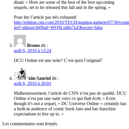
disait: « Here are some of the best of the best upcoming
sequels, set to be released this fall and in the spring. »
Pour lire l’article pas très exhaustif
http://edition.cnn.com/2010/TECH/gaming.gadgets/07/30/comic
iref=allsearch#fbid=WQ9LisBp7pZ&wom=false
Bruno
dit :
août 6, 2010 à 13:24
DCU Online est une suite? C’est quoi l’original?
'xim Sauriol
dit :
août 6, 2010 à 20:01
Malheureusement, l’article de CNN n’est pas de qualité. DCU
Online n’est pas une suite voici ce qui était écrit: « Even
though it’s not a sequel, « DC Universe Online » certainly has
a built-in audience of comic book fans and has franchise
expectations to live up to. »
Les commentaires sont fermés.