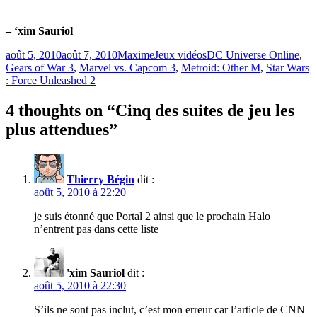
– ‘xim Sauriol
Publié
Catégories
Étiquettes
août 5, 2010
août 7, 2010
Maxime
Jeux vidéos
DC Universe Online
,
le
Gears of War 3
,
Marvel vs. Capcom 3
,
Metroid: Other M
,
Star Wars
: Force Unleashed 2
4 thoughts on “Cinq des suites de jeu les
plus attendues”
Thierry Bégin
dit :
août 5, 2010 à 22:20
je suis étonné que Portal 2 ainsi que le prochain Halo
n’entrent pas dans cette liste
'xim Sauriol
dit :
août 5, 2010 à 22:30
S’ils ne sont pas inclut, c’est mon erreur car l’article de CNN