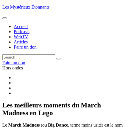
Aller
Les Mystérieux Étonnants
au
contenu
principal
Accueil
Podcasts
WebTV
Articles
Faire un don
Rechercher :
Rechercher
Faire un don
Hors ondes
Facebook
YouTube
iTunes
RSS
Les meilleurs moments du March
Madness en Lego
Le
March Madness
(ou
Big Dance
, terme moins usité) est le nom