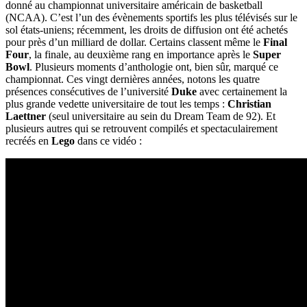
donné au championnat universitaire américain de basketball
(NCAA). C’est l’un des évènements sportifs les plus télévisés sur le
sol états-uniens; récemment, les droits de diffusion ont été achetés
pour près d’un milliard de dollar. Certains classent même le
Final
Four
, la finale, au deuxième rang en importance après le
Super
Bowl
. Plusieurs moments d’anthologie ont, bien sûr, marqué ce
championnat. Ces vingt dernières années, notons les quatre
présences consécutives de l’université
Duke
avec certainement la
plus grande vedette universitaire de tout les temps :
Christian
Laettner
(seul universitaire au sein du Dream Team de 92). Et
plusieurs autres qui se retrouvent compilés et spectaculairement
recréés en
Lego
dans ce vidéo :