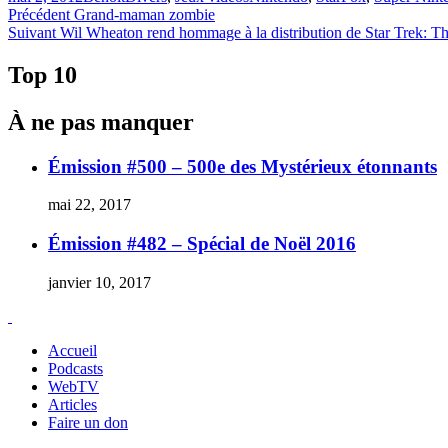
le
Navigation
Article
Précédent
Grand-maman zombie
Article
précédent :
Suivant
Wil Wheaton rend hommage à la distribution de Star Trek: T
de
Suivant :
l'article
Top 10
À ne pas manquer
Émission #500 – 500e des Mystérieux étonnants
mai 22, 2017
Émission #482 – Spécial de Noël 2016
janvier 10, 2017
Accueil
Podcasts
WebTV
Articles
Faire un don