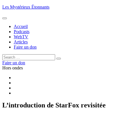
Aller
Les Mystérieux Étonnants
au
contenu
principal
Accueil
Podcasts
WebTV
Articles
Faire un don
Rechercher :
Rechercher
Faire un don
Hors ondes
Facebook
YouTube
iTunes
RSS
L’introduction de StarFox revisitée