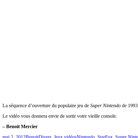
La séquence d’ouverture du populaire jeu de
Super Nintendo
de 1993
Le vidéo vous donnera envie de sortir votre vieille console.
– Benoit Mercier
Publié
Catégories
Étiquettes
mai 2, 2012
Benoit
Divers
,
Jeux vidéos
Nintendo
,
StarFox
,
Super Nint