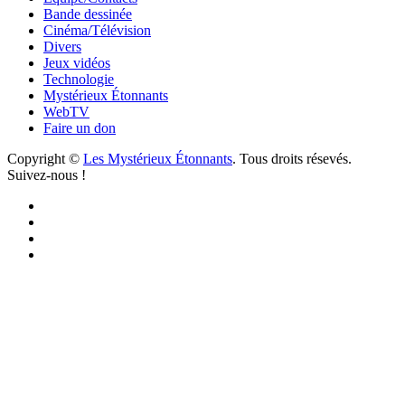
Bande dessinée
Cinéma/Télévision
Divers
Jeux vidéos
Technologie
Mystérieux Étonnants
WebTV
Faire un don
Copyright ©
Les Mystérieux Étonnants
. Tous droits résevés.
Suivez-nous !
Facebook
YouTube
iTunes
RSS