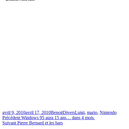
Publié
Catégories
Étiquettes
avril 9, 2010
avril 17, 2010
Benoit
Divers
Luigi
,
mario
,
Nintendo
le
Navigation
Article
Précédent
Windows 95 aura 15 ans… dans 4 mois.
Article
précédent :
Suivant
Pierre Bernard et les bars
de
Suivant :