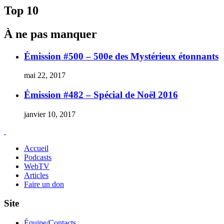
l'article
Top 10
À ne pas manquer
Émission #500 – 500e des Mystérieux étonnants
mai 22, 2017
Émission #482 – Spécial de Noël 2016
janvier 10, 2017
Accueil
Podcasts
WebTV
Articles
Faire un don
Site
Équipe/Contacts