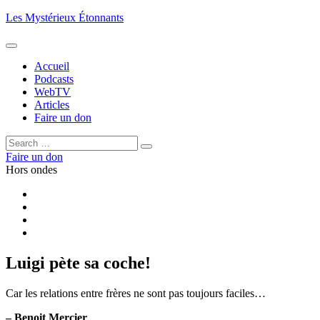
Aller
Les Mystérieux Étonnants
au
contenu
principal
Accueil
Podcasts
WebTV
Articles
Faire un don
Rechercher :
Rechercher
Faire un don
Hors ondes
Facebook
YouTube
iTunes
RSS
Luigi pète sa coche!
Car les relations entre frères ne sont pas toujours faciles…
– Benoit Mercier