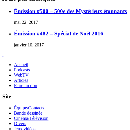
Émission #500 – 500e des Mystérieux étonnants
mai 22, 2017
Émission #482 – Spécial de Noël 2016
janvier 10, 2017
Accueil
Podcasts
WebTV
Articles
Faire un don
Site
Équipe/Contacts
Bande dessinée
Cinéma/Télévision
Divers
Jeux vidéos