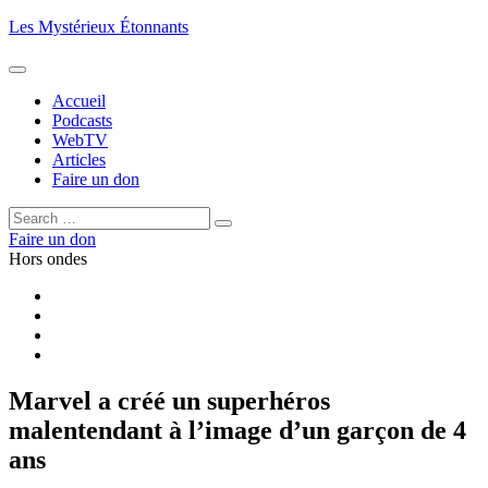
Aller
Les Mystérieux Étonnants
au
contenu
principal
Accueil
Podcasts
WebTV
Articles
Faire un don
Rechercher :
Rechercher
Faire un don
Hors ondes
Facebook
YouTube
iTunes
RSS
Marvel a créé un superhéros
malentendant à l’image d’un garçon de 4
ans