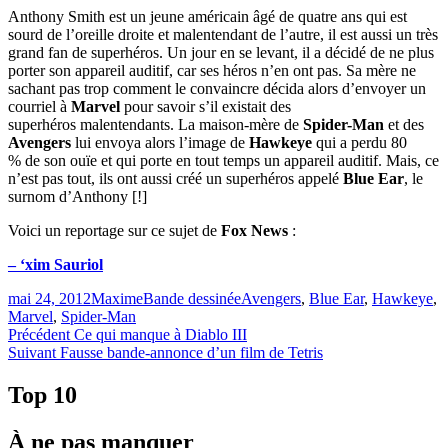
Anthony Smith est un jeune américain âgé de quatre ans qui est
sourd de l’oreille droite et malentendant de l’autre, il est aussi un très
grand fan de superhéros. Un jour en se levant, il a décidé de ne plus
porter son appareil auditif, car ses héros n’en ont pas. Sa mère ne
sachant pas trop comment le convaincre décida alors d’envoyer un
courriel à
Marvel
pour savoir s’il existait des
superhéros malentendants. La maison-mère de
Spider-Man
et des
Avengers
lui envoya alors l’image de
Hawkeye
qui a perdu 80
% de son ouïe et qui porte en tout temps un appareil auditif. Mais, ce
n’est pas tout, ils ont aussi créé un superhéros appelé
Blue Ear
, le
surnom d’Anthony [!]
Voici un reportage sur ce sujet de
Fox News
:
– ‘xim Sauriol
Publié
Catégories
Étiquettes
mai 24, 2012
Maxime
Bande dessinée
Avengers
,
Blue Ear
,
Hawkeye
,
le
Marvel
,
Spider-Man
Navigation
Article
Précédent
Ce qui manque à Diablo III
Article
précédent :
Suivant
Fausse bande-annonce d’un film de Tetris
de
Suivant :
l'article
Top 10
À ne pas manquer