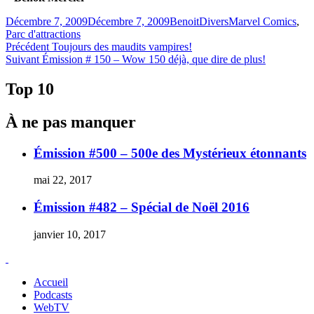
Publié
Catégories
Étiquettes
Décembre 7, 2009
Décembre 7, 2009
Benoit
Divers
Marvel Comics
,
le
Parc d'attractions
Navigation
Article
Précédent
Toujours des maudits vampires!
Article
précédent :
Suivant
Émission # 150 – Wow 150 déjà, que dire de plus!
de
Suivant :
l'article
Top 10
À ne pas manquer
Émission #500 – 500e des Mystérieux étonnants
mai 22, 2017
Émission #482 – Spécial de Noël 2016
janvier 10, 2017
Accueil
Podcasts
WebTV