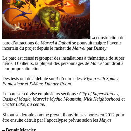
La construction du
parc d’attractions de
Marvel
à
Dubaïl
se poursuit malgré l’avenir
incertain du projet depuis le rachat de
Marvel
par
Disney
.
Le parc est censé regrouper des installations à thématique de super
héros. D’ailleurs, la plupart des personnages de
Marvel
ont droit à
leur propre attraction.
Des tests ont déjà débuté sur 3 d’entre elles:
Flying with Spidey,
Fantasticar et X-Men: Danger Room.
Le parc sera divisé en plusieurs sections :
City of Super-Heroes,
Oasis of Magic, Marvel’s Mythic Mountain, Nick Neighborhood
et
Crater Lake, au centre.
Si tout se déroule comme prévu, il ouvrira ses portes en 2012 pour
être ensuite détruit par l’apocalypse prévue selon les
Mayas
.
– Benoit Mercier