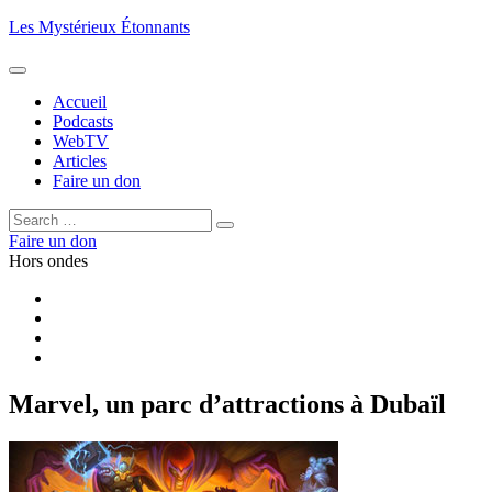
Aller
Les Mystérieux Étonnants
au
contenu
principal
Accueil
Podcasts
WebTV
Articles
Faire un don
Rechercher :
Rechercher
Faire un don
Hors ondes
Facebook
YouTube
iTunes
RSS
Marvel, un parc d’attractions à Dubaïl